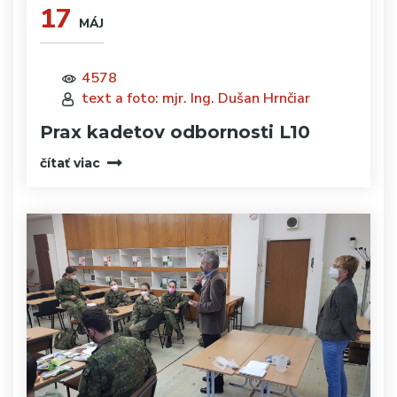
17
MÁJ
4578
text a foto: mjr. Ing. Dušan Hrnčiar
Prax kadetov odbornosti L10
čítať viac