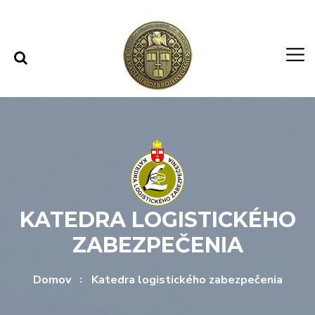
Rovno na obsah
Rovno na menu
KATEDRA LOGISTICKÉHO
ZABEZPEČENIA
Domov
Katedra logistického zabezpečenia