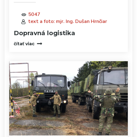
5047
text a foto: mjr. Ing. Dušan Hrnčiar
Dopravná logistika
čítať viac