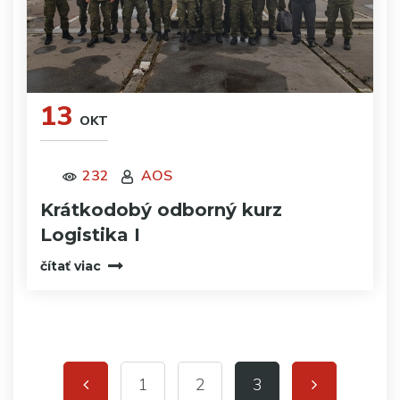
13
OKT
232
AOS
Krátkodobý odborný kurz
Logistika I
čítať viac
1
2
3