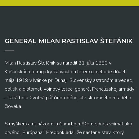
GENERAL MILAN RASTISLAV ŠTEFÁNIK
Milan Rastislav Štefánik sa narodil 21. júla 1880 v
Košariskách a tragicky zahynul pri leteckej nehode dňa 4.
mája 1919 v Ivánke pri Dunaji. Slovenský astronóm a vedec,
politik a diplomat, vojnový letec, generál Francúzskej armády
– taká bola životná púť činorodého, ale skromného mladého
človeka.
S myšlienkami, názormi a činmi ho môžeme dnes vnímať ako
prvého „Európana“. Predpokladal, že nastane stav, ktorý