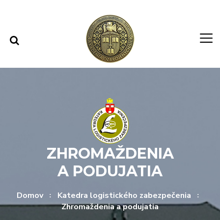
Rovno na obsah
Rovno na menu
ZHROMAŽDENIA
A PODUJATIA
Domov
Katedra logistického zabezpečenia
Zhromaždenia a podujatia