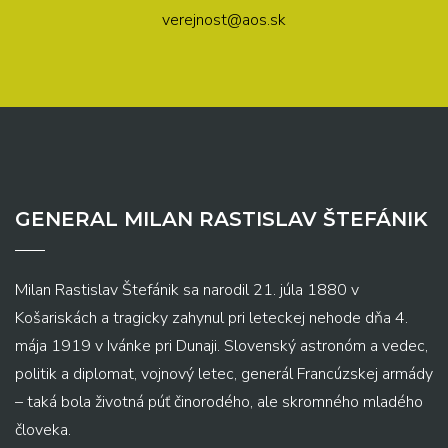
verejnost@aos.sk
GENERAL MILAN RASTISLAV ŠTEFÁNIK
Milan Rastislav Štefánik sa narodil 21. júla 1880 v
Košariskách a tragicky zahynul pri leteckej nehode dňa 4.
mája 1919 v Ivánke pri Dunaji. Slovenský astronóm a vedec,
politik a diplomat, vojnový letec, generál Francúzskej armády
– taká bola životná púť činorodého, ale skromného mladého
človeka.