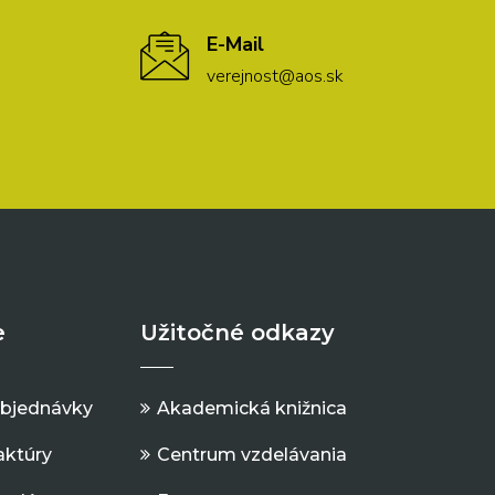
E-Mail
verejnost@aos.sk
e
Užitočné odkazy
objednávky
Akademická knižnica
aktúry
Centrum vzdelávania