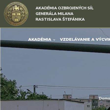
Rovno na obsah
Rovno na menu
AKADÉMIA OZBROJENÝCH SÍL
GENERÁLA MILANA
RASTISLAVA ŠTEFÁNIKA
AKADÉMIA
VZDELÁVANIE A VÝCVI
Domo