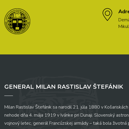
Adr
Demä
Mikul
GENERAL MILAN RASTISLAV ŠTEFÁNIK
Milan Rastislav Štefánik sa narodil 21. júla 1880 v Košariskách 
nehode dňa 4. mája 1919 v Ivánke pri Dunaji. Slovenský astronó
vojnový letec, generál Francúzskej armády – taká bola životná