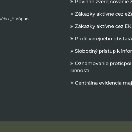
Povinné zverejňovanie 
Zákazky aktívne cez e
vého „Európana“.
Zákazky aktívne cez EK
Profil verejného obstar
Slobodný prístup k inf
Oznamovanie protispol
činnosti
Centrálna evidencia ma