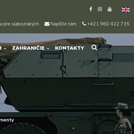
a pre slabozrakých
Napíšte nám
+421 960 422 735
M
ZAHRANIČIE
KONTAKTY
umenty