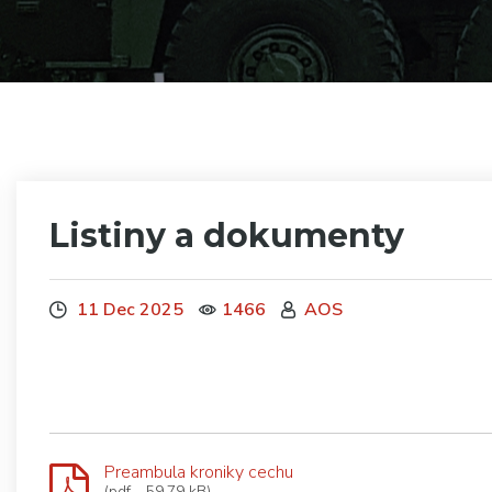
Listiny a dokumenty
11 Dec 2025
1466
AOS
Preambula kroniky cechu
(pdf - 59.79 kB)