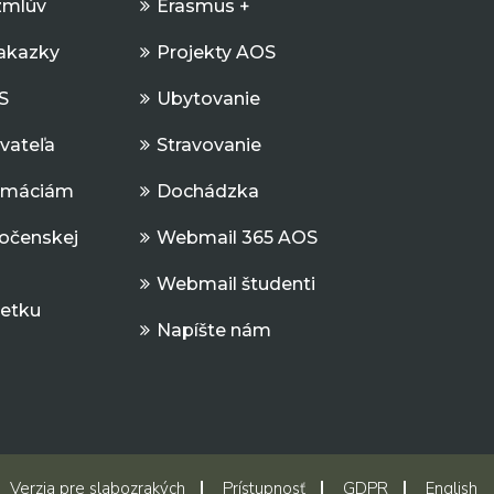
zmlúv
Erasmus +
Zakazky
Projekty AOS
S
Ubytovanie
ávateľa
Stravovanie
ormáciám
Dochádzka
očenskej
Webmail 365 AOS
Webmail študenti
jetku
Napíšte nám
Verzia pre slabozrakých
Prístupnosť
GDPR
English