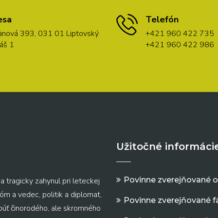
esa
Telefón
nová 393, 031 01 Liptovský
+421 960 422 735
áš 1
+421 960 422 986
Užitočné informáci
Povinne zverejňované 
a tragicky zahynul pri leteckej
m a vedec, politik a diplomat,
Povinne zverejňované f
 púť činorodého, ale skromného