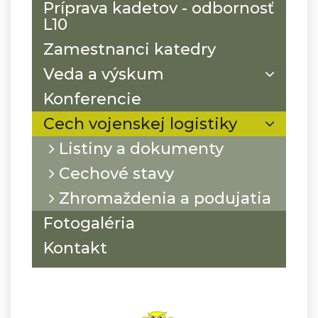
Príprava kadetov - odbornosť
L10
Zamestnanci katedry
Veda a výskum
Konferencie
Cech vojenskej logistiky
Listiny a dokumenty
Cechové stavy
Zhromaždenia a podujatia
Fotogaléria
Kontakt