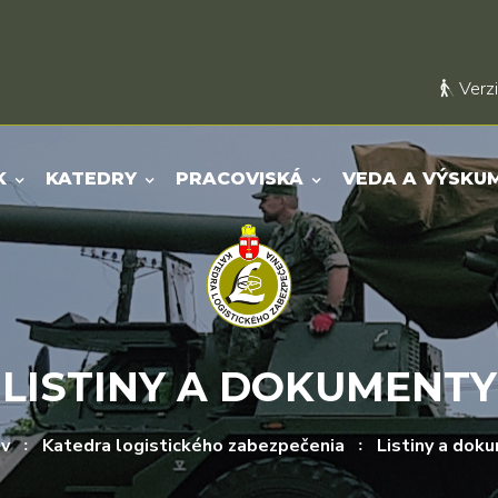
Verzi
K
KATEDRY
PRACOVISKÁ
VEDA A VÝSKU
LISTINY A DOKUMENTY
v
Katedra logistického zabezpečenia
Listiny a dok