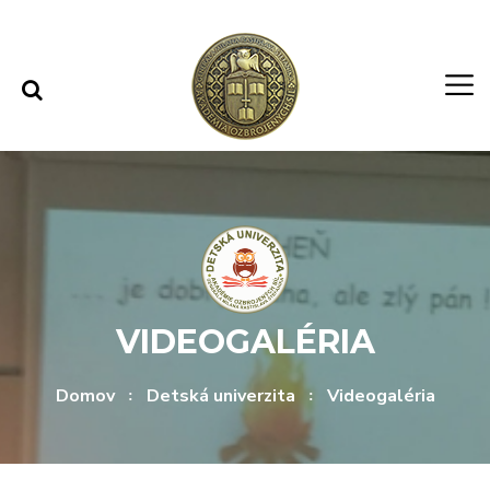
Rovno na obsah
Rovno na menu
VIDEOGALÉRIA
Domov
Detská univerzita
Videogaléria