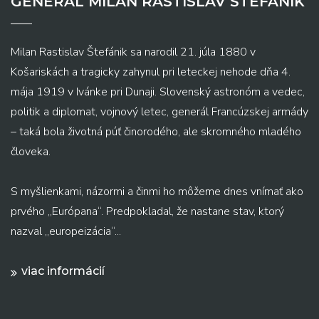
GENERAL MILAN RASTISLAV ŠTEFÁNIK
Milan Rastislav Štefánik sa narodil 21. júla 1880 v
Košariskách a tragicky zahynul pri leteckej nehode dňa 4.
mája 1919 v Ivánke pri Dunaji. Slovenský astronóm a vedec,
politik a diplomat, vojnový letec, generál Francúzskej armády
– taká bola životná púť činorodého, ale skromného mladého
človeka.
S myšlienkami, názormi a činmi ho môžeme dnes vnímať ako
prvého „Európana“. Predpokladal, že nastane stav, ktorý
nazval „europeizácia“...
viac informácií