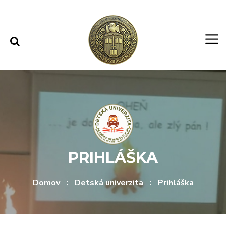
Rovno na obsah
Rovno na menu
PRIHLÁŠKA
Domov
Detská univerzita
Prihláška