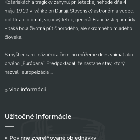
Košariskách a tragicky zahynul pri leteckej nehode dňa 4.
mája 1919 v Ivánke pri Dunaji. Slovenský astronóm a vedec,
politik a diplomat, vojnový letec, generál Francúzskej armády
– taká bola životná púť činorodého, ale skromného mladého
človeka.
S myšlienkami, názormi a činmi ho môžeme dnes vnímať ako
prvého „Európana“. Predpokladal, že nastane stav, ktorý
nazval „europeizácia“...
viac informácií
Užitočné informácie
Povinne zverejňované objednávky