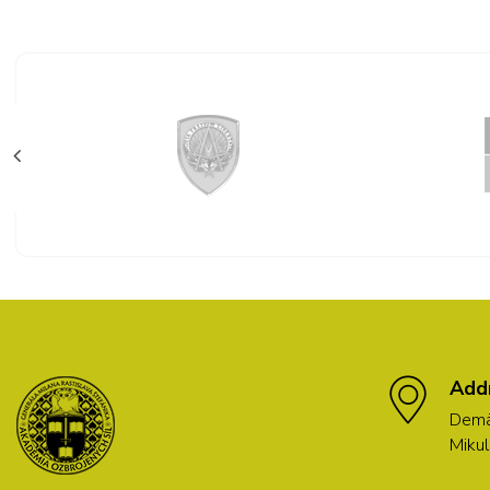
Add
Demä
Mikul