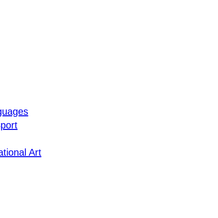
guages
port
tional Art