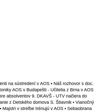
udenti na sústredení v AOS • Náš rozhovor s doc.
oniky AOS v Budapešti - Učitelia z Brna v AOS
 pre absolventov 9. DKAVŠ - UTV načiera do
vanie z Detského domova S. Štiavnik • Vianočný
• Majstri v streľbe trénujú v AOS • Sebaobrana