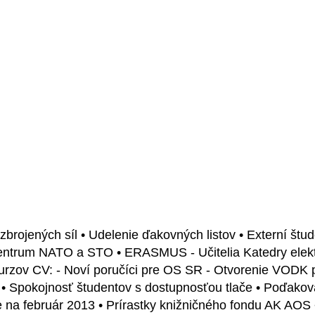
ozbrojených síl • Udelenie ďakovných listov • Externí št
entrum NATO a STO • ERASMUS - Učitelia Katedry elekt
 kurzov CV: - Noví poručíci pre OS SR - Otvorenie VODK
 • Spokojnosť študentov s dostupnosťou tlače • Poďako
ie na február 2013 • Prírastky knižničného fondu AK AOS 