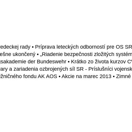
vedeckej rady • Príprava leteckých odborností pre OS S
pešne ukončený • „Riadenie bezpečnosti zložitých systé
gsakademie der Bundeswehr • Krátko zo života kurzov CV
vary a zariadenia ozbrojených síl SR - Príslušníci vojens
 knižničného fondu AK AOS • Akcie na marec 2013 • Zimné