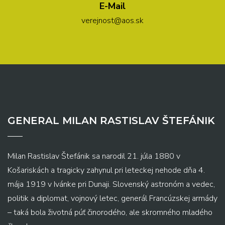
E-Mail
verejnost@aos.sk
GENERAL MILAN RASTISLAV ŠTEFÁNIK
Milan Rastislav Štefánik sa narodil 21. júla 1880 v
Košariskách a tragicky zahynul pri leteckej nehode dňa 4.
mája 1919 v Ivánke pri Dunaji. Slovenský astronóm a vedec,
politik a diplomat, vojnový letec, generál Francúzskej armády
– taká bola životná púť činorodého, ale skromného mladého