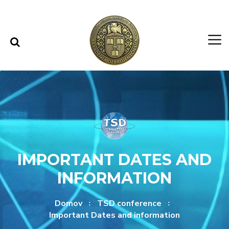
Rovno na obsah
Rovno na menu
IMPORTANT DATES AND
INFORMATION
Domov
TSD conference
Important Dates and information