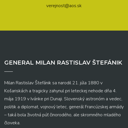
verejnost@aos.sk
GENERAL MILAN RASTISLAV ŠTEFÁNIK
Milan Rastislav Štefánik sa narodil 21. júla 1880 v
Košariskách a tragicky zahynul pri leteckej nehode dňa 4.
mája 1919 v Ivánke pri Dunaji. Slovenský astronóm a vedec,
politik a diplomat, vojnový letec, generál Francúzskej armády
– taká bola životná púť činorodého, ale skromného mladého
človeka.