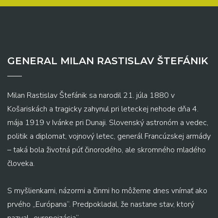
GENERAL MILAN RASTISLAV ŠTEFÁNIK
Milan Rastislav Štefánik sa narodil 21. júla 1880 v
Košariskách a tragicky zahynul pri leteckej nehode dňa 4.
mája 1919 v Ivánke pri Dunaji. Slovenský astronóm a vedec,
politik a diplomat, vojnový letec, generál Francúzskej armády
– taká bola životná púť činorodého, ale skromného mladého
človeka.
S myšlienkami, názormi a činmi ho môžeme dnes vnímať ako
prvého „Európana“. Predpokladal, že nastane stav, ktorý
nazval „europeizácia“...