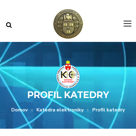
Rovno na obsah
Rovno na menu
PROFIL KATEDRY
Domov
Katedra elektroniky
Profil katedry