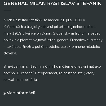
GENERAL MILAN RASTISLAV ŠTEFÁNIK
Milan Rastislav Štefánik sa narodil 21. júla 1880 v
Košariskách a tragicky zahynul pri leteckej nehode dňa 4.
mája 1919 v Ivánke pri Dunaji. Slovenský astronóm a vedec,
politik a diplomat, vojnový letec, generál Francúzskej armády
– taká bola životná púť činorodého, ale skromného mladého
človeka.
S myšlienkami, názormi a činmi ho môžeme dnes vnímať ako
prvého „Európana“. Predpokladal, že nastane stav, ktorý
nazval „europeizácia“...
viac informácií