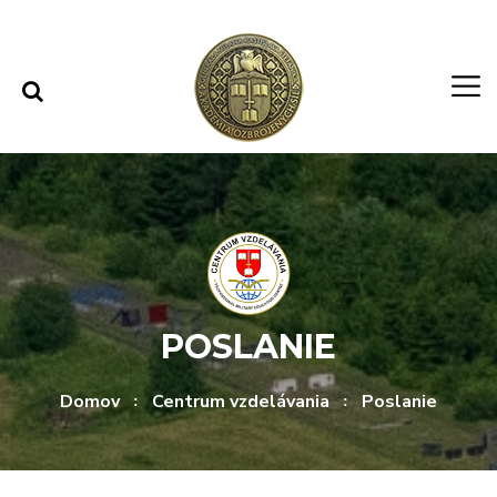
Rovno na obsah
Rovno na menu
POSLANIE
Domov
Centrum vzdelávania
Poslanie