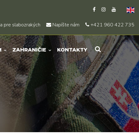
a pre slabozrakých
Napíšte nám
+421 960 422 735
M
ZAHRANIČIE
KONTAKTY