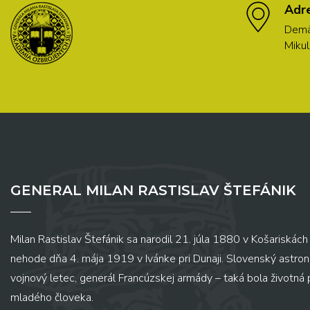
Adr
Demä
Mikul
GENERAL MILAN RASTISLAV ŠTEFÁNIK
Milan Rastislav Štefánik sa narodil 21. júla 1880 v Košariskách 
nehode dňa 4. mája 1919 v Ivánke pri Dunaji. Slovenský astronó
vojnový letec, generál Francúzskej armády – taká bola životná
mladého človeka.