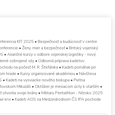
ferencia KIT 2025 • Bezpečnosť a budúcnosť v centre
nferencie • Ženy, mier a bezpečnosť • Britský vojenský
 • Aliančné kurzy v odbore vojenskej logistiky - nový
erné ozbrojené sily • Odborná príprava kadetov
ochodu na počesť M. R. Štefánika • Kadeti pomáhali pri
om hrade • Kurzy organizované akadémiou • Návšteva
 • Kadeti na vysviacke nového biskupa • Pietna
ptovskom Mikuláši • Október je mesiacom úcty k starším •
ť otvorila svoje brány • Military Pentathlon - Nórsko 2025
nie krvi • Kadeti AOS na Medzinárodnom ČS IPA pochode