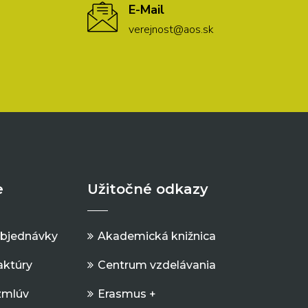
E-Mail
verejnost@aos.sk
e
Užitočné odkazy
objednávky
Akademická knižnica
aktúry
Centrum vzdelávania
zmlúv
Erasmus +