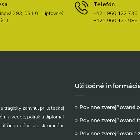
esa
Telefón
nová 393, 031 01 Liptovský
+421 960 422 735
áš 1
+421 960 422 986
Užitočné informáci
Povinne zverejňované 
a tragicky zahynul pri leteckej
m a vedec, politik a diplomat,
Povinne zverejňované f
 púť činorodého, ale skromného
Povinné zverejňovanie 