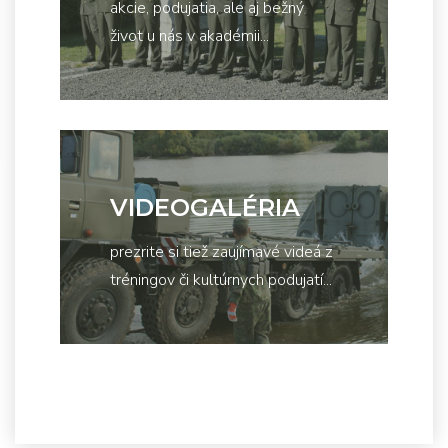
akcie, podujatia, ale aj bežný
život u nás v akadémii...
VIDEOGALÉRIA
prezrite si tiež zaujímavé videá z
tréningov či kultúrnych podujatí...