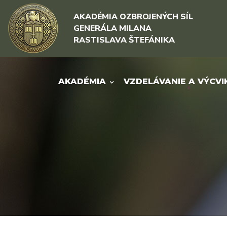
Rovno na obsah
Rovno na menu
AKADÉMIA OZBROJENÝCH SÍL
GENERÁLA MILANA
RASTISLAVA ŠTEFÁNIKA
AKADÉMIA
VZDELÁVANIE A VÝCVI