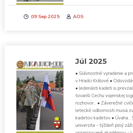
09 Sep 2025
AOS
Júl 2025
• Slávnostné vyradenie a p
v Hradci Králové • Odovzd
• Jedenásti kadeti si prevza
tovariši Cechu vojenskej logi
rozhovor... • Záverečné cvič
letecké odbornosti musia zv
kadetov kadetov • Úvaha...
univerzita - týždeň plný záž
organizované akadémiou - Un