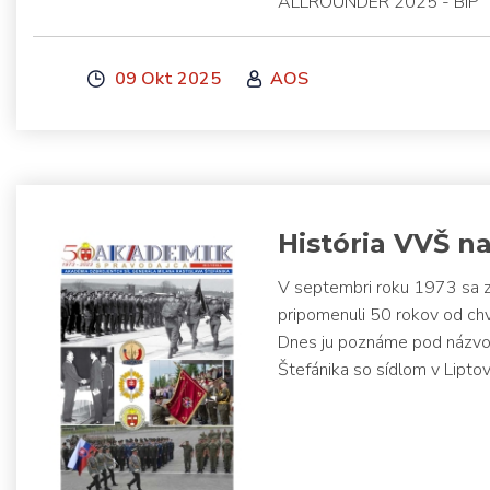
ALLROUNDER 2025 - BIP
09 Okt 2025
AOS
História VVŠ n
V septembri roku 1973 sa za
pripomenuli 50 rokov od chv
Dnes ju poznáme pod názvom
Štefánika so sídlom v Lipto