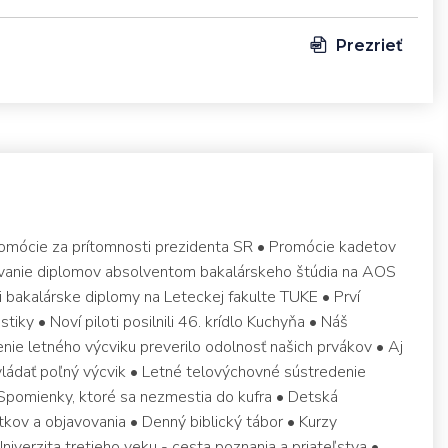
Prezrieť
romócie za prítomnosti prezidenta SR • Promócie kadetov
ávanie diplomov absolventom bakalárskeho štúdia na AOS
li bakalárske diplomy na Leteckej fakulte TUKE • Prví
stiky • Noví piloti posilnili 46. krídlo Kuchyňa • Náš
enie letného výcviku preverilo odolnosť našich prvákov • Aj
ládať poľný výcvik • Letné telovýchovné sústredenie
 Spomienky, ktoré sa nezmestia do kufra • Detská
itkov a objavovania • Denný biblický tábor • Kurzy
iverzita tretieho veku - cesta poznania a priateľstva •