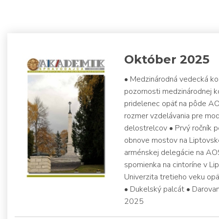
Október 2025
• Medzinárodná vedecká kon
pozornosti medzinárodnej ko
pridelenec opäť na pôde AOS
rozmer vzdelávania pre mod
delostrelcov • Prvý ročník p
obnove mostov na Liptovsk
arménskej delegácie na AOS
spomienka na cintoríne v Li
Univerzita tretieho veku opä
• Dukelský palcát • Darova
2025