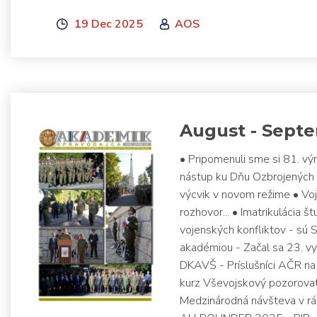
19 Dec 2025
AOS
August - Sept
• Pripomenuli sme si 81. v
nástup ku Dňu Ozbrojených s
výcvik v novom režime • Vo
rozhovor... • Imatrikulácia 
vojenských konfliktov - sú 
akadémiou - Začal sa 23. vy
DKAVŠ - Príslušníci AČR na
kurz Vševojskový pozorovat
Medzinárodná návšteva v rá