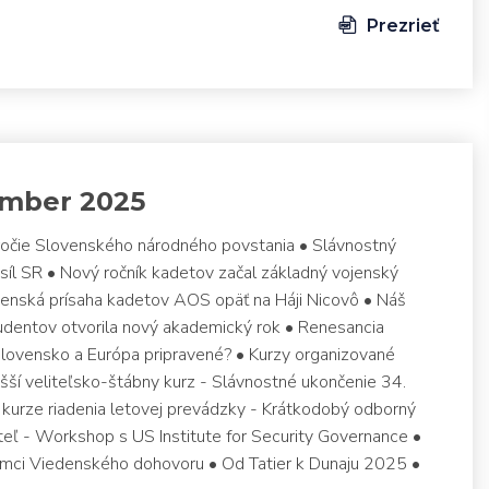
Prezrieť
ember 2025
ýročie Slovenského národného povstania • Slávnostný
íl SR • Nový ročník kadetov začal základný vojenský
jenská prísaha kadetov AOS opäť na Háji Nicovô • Náš
študentov otvorila nový akademický rok • Renesancia
Slovensko a Európa pripravené? • Kurzy organizované
šší veliteľsko-štábny kurz - Slávnostné ukončenie 34.
 kurze riadenia letovej prevádzky - Krátkodobý odborný
eľ - Workshop s US Institute for Security Governance •
mci Viedenského dohovoru • Od Tatier k Dunaju 2025 •