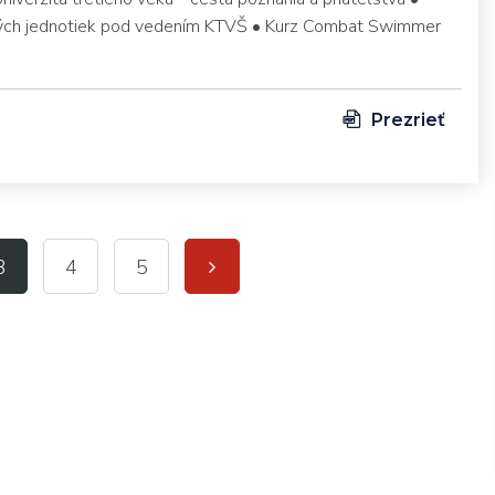
ných jednotiek pod vedením KTVŠ • Kurz Combat Swimmer
Prezrieť
3
4
5