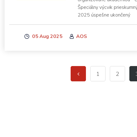
Špeciálny výcvik prieskum
2025 úspešne ukončený
05 Aug 2025
AOS
1
2