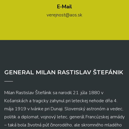
E-Mail
verejnost@aos.sk
GENERAL MILAN RASTISLAV ŠTEFÁNIK
Milan Rastislav Štefánik sa narodil 21. júla 1880 v
Košariskách a tragicky zahynul pri leteckej nehode dňa 4.
mája 1919 v Ivánke pri Dunaji. Slovenský astronóm a vedec,
politik a diplomat, vojnový letec, generál Francúzskej armády
– taká bola životná púť činorodého, ale skromného mladého