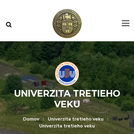
Rovno na obsah
Rovno na menu
UNIVERZITA TRETIEHO
VEKU
Domov
Univerzita tretieho veku
Univerzita tretieho veku