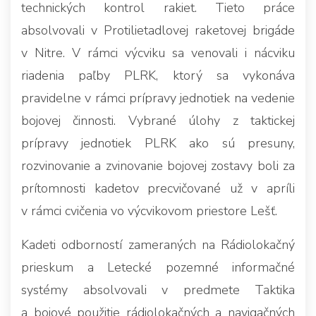
technických kontrol rakiet. Tieto práce
absolvovali v Protilietadlovej raketovej brigáde
v Nitre. V rámci výcviku sa venovali i nácviku
riadenia paľby PLRK, ktorý sa vykonáva
pravidelne v rámci prípravy jednotiek na vedenie
bojovej činnosti. Vybrané úlohy z taktickej
prípravy jednotiek PLRK ako sú presuny,
rozvinovanie a zvinovanie bojovej zostavy boli za
prítomnosti kadetov precvičované už v apríli
v rámci cvičenia vo výcvikovom priestore Lešť.
Kadeti odborností zameraných na Rádiolokačný
prieskum a Letecké pozemné informačné
systémy absolvovali v predmete Taktika
a bojové použitie rádiolokačných a navigačných