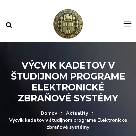
Rovno na obsah
Rovno na menu
VÝCVIK KADETOV V
ŠTUDIJNOM PROGRAME
ELEKTRONICKÉ
ZBRAŇOVÉ SYSTÉMY
Domov
Aktuality
Výcvik kadetov v študijnom programe Elektronické
zbraňové systémy