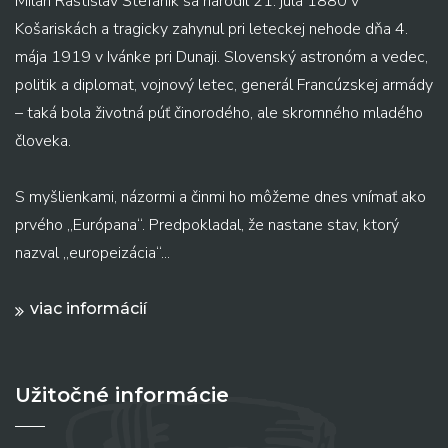
Milan Rastislav Štefánik sa narodil 21. júla 1880 v
Košariskách a tragicky zahynul pri leteckej nehode dňa 4.
mája 1919 v Ivánke pri Dunaji. Slovenský astronóm a vedec,
politik a diplomat, vojnový letec, generál Francúzskej armády
– taká bola životná púť činorodého, ale skromného mladého
človeka.
S myšlienkami, názormi a činmi ho môžeme dnes vnímať ako
prvého „Európana“. Predpokladal, že nastane stav, ktorý
nazval „europeizácia“...
viac informácií
Užitočné informácie