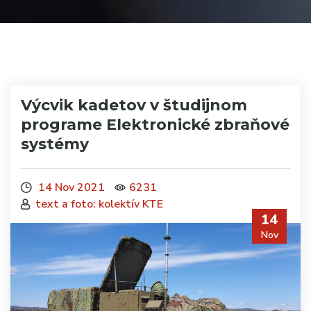
Výcvik kadetov v študijnom
programe Elektronické zbraňové
systémy
14 Nov 2021
6231
text a foto: kolektív KTE
14
Nov