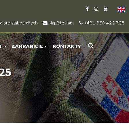
a pre slabozrakých
Napíšte nám
+421 960 422 735
M
ZAHRANIČIE
KONTAKTY
25