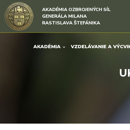
Rovno na obsah
Rovno na menu
AKADÉMIA OZBROJENÝCH SÍL
GENERÁLA MILANA
RASTISLAVA ŠTEFÁNIKA
AKADÉMIA
VZDELÁVANIE A VÝCVI
U