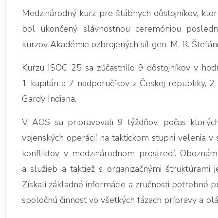
Medzinárodný kurz pre štábnych dôstojníkov, kto
bol ukončený slávnostnou ceremóniou posledn
kurzov Akadémie ozbrojených síl gen. M. R. Štefán
Kurzu ISOC 25 sa zúčastnilo 9 dôstojníkov v hodn
1 kapitán a 7 nadporučíkov z Českej republiky, 2 
Gardy Indiana.
V AOS sa pripravovali 9 týždňov, počas ktorých
vojenských operácií na taktickom stupni velenia 
konfliktov v medzinárodnom prostredí. Oboznámili
a služieb a taktiež s organizačnými štruktúrami je
Získali základné informácie a zručnosti potrebné p
spoločnú činnosť vo všetkých fázach prípravy a plán