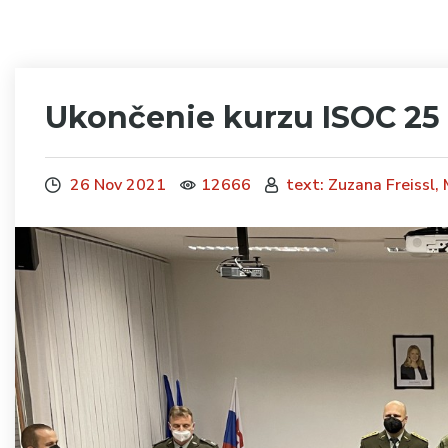
Ukončenie kurzu ISOC 25
26 Nov 2021
12666
text: Zuzana Freissl,