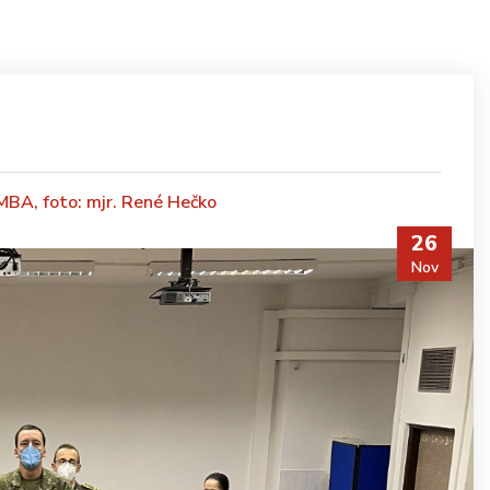
 MBA, foto: mjr. René Hečko
26
Nov