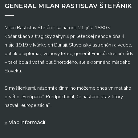
GENERAL MILAN RASTISLAV ŠTEFÁNIK
Milan Rastislav Štefánik sa narodil 21. júla 1880 v
Košariskách a tragicky zahynul pri leteckej nehode dňa 4.
mája 1919 v Ivánke pri Dunaji. Slovenský astronóm a vedec,
politik a diplomat, vojnový letec, generál Francúzskej armády
– taká bola životná púť činorodého, ale skromného mladého
človeka.
S myšlienkami, názormi a činmi ho môžeme dnes vnímať ako
prvého „Európana“. Predpokladal, že nastane stav, ktorý
nazval „europeizácia“...
viac informácií