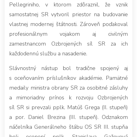
Pellegriniho, v ktorom zdôraznil, že vznik
samostatnej SR vytvoril priestor na budovanie
vlastnej modernej štátnosti. Zároveň poďakoval
profesionálnym vojakom aj civilným
zamestnancom Ozbrojených síl SR za ich
každodennú službu a nasadenie.
Slávnostný nástup bol tradične spojený aj
s oceňovaním príslušníkov akadémie. Pamätné
medaily ministra obrany SR za osobitné zásluhy
a mimoriadny prínos k rozvoju Ozbrojených
síl SR si prevzali pplk. Matúš Grega (II. stupeň)
a por. Daniel Brezina (III. stupeň). Odznakom
náčelníka Generálneho štábu OS SR III. stupňa
boli ocenení pplk. Stanislava Gažovová