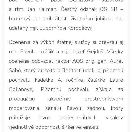
a rtm. Ján Kalman. Čestný odznak OS SR –
bronzový, pri príležitosti životného jubilea, bol
udelený mjr. Ľubomírovi Kordošovi.
Ocenenia za výkon štátnej služby si prevzali aj
mjr. Pavol Lukášik a mjr. Jozef Gejdoš. Všetky
ocenenia odovzdal rektor AOS brig. gen. Aurel
Sabó, ktorý pri tejto príležitosti udelil aj písomnú
pochvalu kadetke 4. ročníka, čatárke Laure
Golianovej. Písomnú pochvalu získala za
propagáciu akadémie prostredníctvom
moderovania seriálu Ľavou zadnou, ktorý
približuje život profesionálnych vojakov
i jednotlivé odbornosti širšej verejnosti.