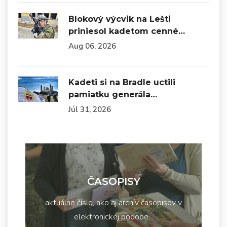
Blokový výcvik na Lešti
priniesol kadetom cenné…
Aug 06, 2026
Kadeti si na Bradle uctili
pamiatku generála…
Júl 31, 2026
ČASOPISY
aktuálne číslo, ako aj archív časopisov v
elektronickej podobe...