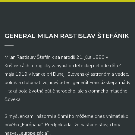
GENERAL MILAN RASTISLAV ŠTEFÁNIK
Milan Rastislav Štefánik sa narodil 21. júla 1880 v
Košariskách a tragicky zahynul pri leteckej nehode dňa 4.
mája 1919 v Ivánke pri Dunaji. Slovenský astronóm a vedec,
politik a diplomat, vojnový letec, generál Francúzskej armády
– taká bola životná púť činorodého, ale skromného mladého
človeka.
S myšlienkami, názormi a činmi ho môžeme dnes vnímať ako
prvého „Európana“. Predpokladal, že nastane stav, ktorý
nazval „europeizácia“...