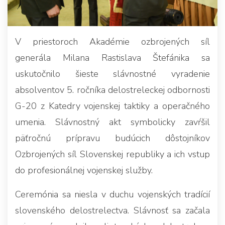
V priestoroch Akadémie ozbrojených síl
generála Milana Rastislava Štefánika sa
uskutočnilo šieste slávnostné vyradenie
absolventov 5. ročníka delostreleckej odbornosti
G-20 z Katedry vojenskej taktiky a operačného
umenia. Slávnostný akt symbolicky zavŕšil
päťročnú prípravu budúcich dôstojníkov
Ozbrojených síl Slovenskej republiky a ich vstup
do profesionálnej vojenskej služby.
Ceremónia sa niesla v duchu vojenských tradícií
slovenského delostrelectva. Slávnosť sa začala