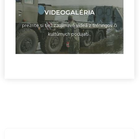
VIDEOGALÉRIA
prezrite si tiež zaujímavé videá z tréningov či
kultúrnych podujatí...