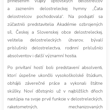
prinesením vlajky liptovských delostrelcov
a zaznením delostreleckej hymny „Čata
delostrelcov pochodovala“. Na podujatí sa
zúčastnili predstavitelia Akadémie ozbrojených
síl, Českej a Slovenskej obce delostreleckej,
velitelia delostreleckých útvarov, bývalí
príslušníci delostrelectva, rodinní príslušníci
absolventov i ďalší významní hostia.
Po privítaní hostí boli predstavení absolventi,
ktorí úspešne ukončili vysokoškolské štúdium,
obhájili záverečné práce a vykonali štátne
skúšky. Noví dôstojníci už v najbližších dňoch
nastúpia na svoje prvé funkcie v delostreleckých,
raketometných, mechanizovaných