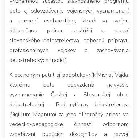
Významnou súčasťou slávnostného programu
bolo aj odovzdávanie vojenských vyznamenaní
a ocenení osobnostiam, ktoré sa svojou
dlhoročnou prácou zaslúžili o rozvoj
slovenského delostrelectva, odbornú prípravu
profesionálnych vojakov a zachovávanie
delostreleckých tradícií.
K oceneným patril aj podplukovník Michal Vajda,
ktorému bolo odovzdané najvyššie
vyznamenanie Českej a Slovenskej obce
delostreleckej - Rad rytierov delostrelectva
(Sigillum Magnum) za jeho dlhoročný prínos vo
vedecko-pedagogickej činnosti, odbornom
vzdelávaní budúcich dôstojníkov a rozvoji