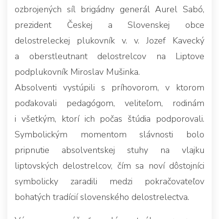
ozbrojených síl brigádny generál Aurel Sabó,
prezident Českej a Slovenskej obce
delostreleckej plukovník v. v. Jozef Kavecký
a oberstleutnant delostrelcov na Liptove
podplukovník Miroslav Mušinka.
Absolventi vystúpili s príhovorom, v ktorom
poďakovali pedagógom, veliteľom, rodinám
i všetkým, ktorí ich počas štúdia podporovali.
Symbolickým momentom slávnosti bolo
pripnutie absolventskej stuhy na vlajku
liptovských delostrelcov, čím sa noví dôstojníci
symbolicky zaradili medzi pokračovateľov
bohatých tradícií slovenského delostrelectva.