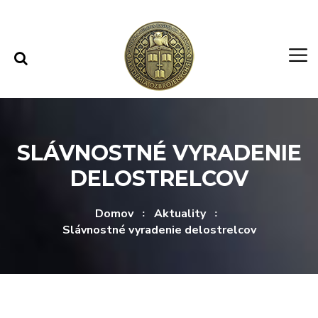
Rovno na obsah
Rovno na menu
SLÁVNOSTNÉ VYRADENIE
DELOSTRELCOV
Domov
Aktuality
Slávnostné vyradenie delostrelcov