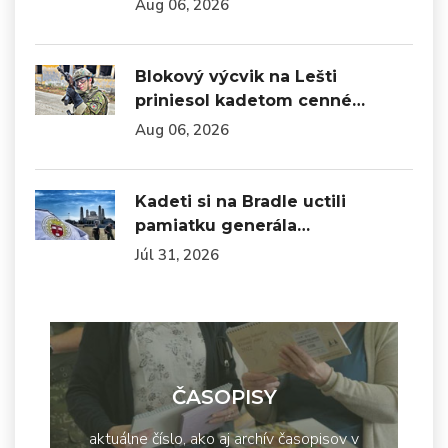
Aug 06, 2026
Blokový výcvik na Lešti
priniesol kadetom cenné…
Aug 06, 2026
Kadeti si na Bradle uctili
pamiatku generála…
Júl 31, 2026
ČASOPISY
aktuálne číslo, ako aj archív časopisov v