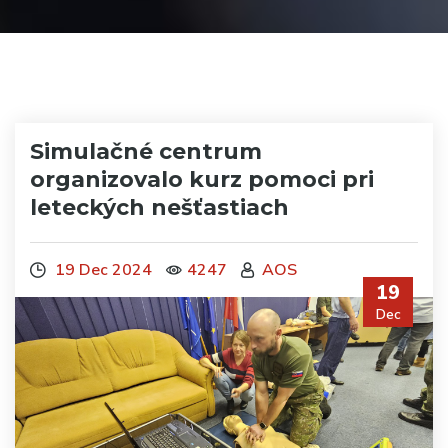
Simulačné centrum
organizovalo kurz pomoci pri
leteckých nešťastiach
19 Dec 2024
4247
AOS
19
Dec