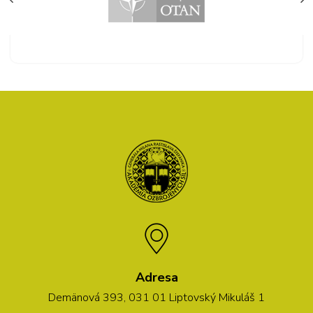
Adresa
Demänová 393, 031 01 Liptovský Mikuláš 1