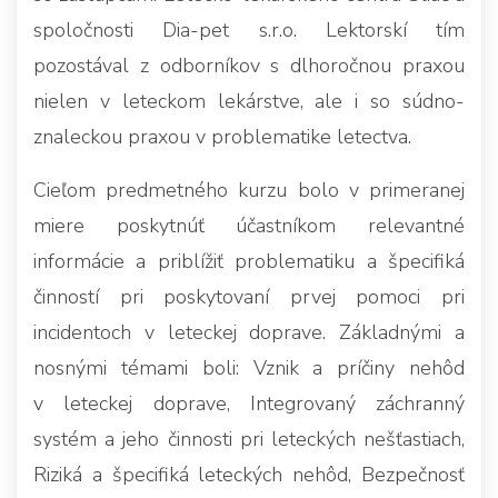
spoločnosti Dia-pet s.r.o. Lektorskí tím
pozostával z odborníkov s dlhoročnou praxou
nielen v leteckom lekárstve, ale i so súdno-
znaleckou praxou v problematike letectva.
Cieľom predmetného kurzu bolo v primeranej
miere poskytnúť účastníkom relevantné
informácie a priblížiť problematiku a špecifiká
činností pri poskytovaní prvej pomoci pri
incidentoch v leteckej doprave. Základnými a
nosnými témami boli: Vznik a príčiny nehôd
v leteckej doprave, Integrovaný záchranný
systém a jeho činnosti pri leteckých nešťastiach,
Riziká a špecifiká leteckých nehôd, Bezpečnosť