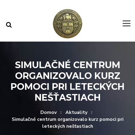
Rovno na obsah
Rovno na menu
SIMULAČNÉ CENTRUM
ORGANIZOVALO KURZ
POMOCI PRI LETECKÝCH
NEŠŤASTIACH
Domov
Aktuality
Simulačné centrum organizovalo kurz pomoci pri
leteckých nešťastiach