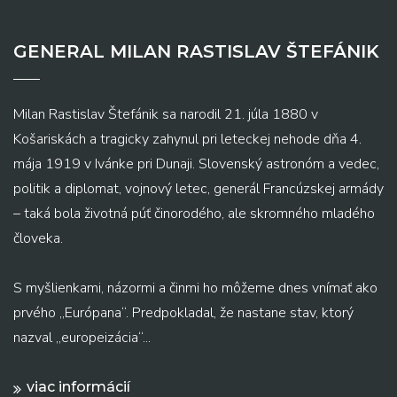
GENERAL MILAN RASTISLAV ŠTEFÁNIK
Milan Rastislav Štefánik sa narodil 21. júla 1880 v
Košariskách a tragicky zahynul pri leteckej nehode dňa 4.
mája 1919 v Ivánke pri Dunaji. Slovenský astronóm a vedec,
politik a diplomat, vojnový letec, generál Francúzskej armády
– taká bola životná púť činorodého, ale skromného mladého
človeka.
S myšlienkami, názormi a činmi ho môžeme dnes vnímať ako
prvého „Európana“. Predpokladal, že nastane stav, ktorý
nazval „europeizácia“...
viac informácií