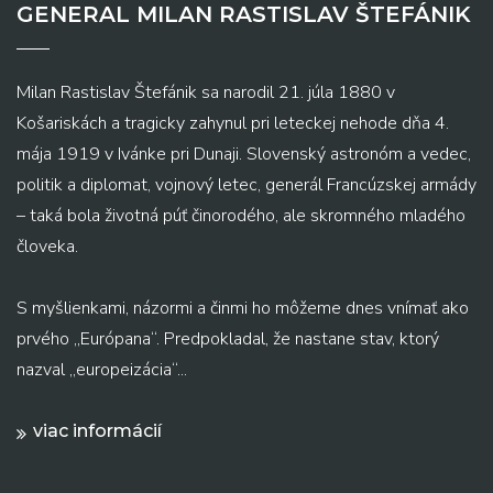
GENERAL MILAN RASTISLAV ŠTEFÁNIK
Milan Rastislav Štefánik sa narodil 21. júla 1880 v
Košariskách a tragicky zahynul pri leteckej nehode dňa 4.
mája 1919 v Ivánke pri Dunaji. Slovenský astronóm a vedec,
politik a diplomat, vojnový letec, generál Francúzskej armády
– taká bola životná púť činorodého, ale skromného mladého
človeka.
S myšlienkami, názormi a činmi ho môžeme dnes vnímať ako
prvého „Európana“. Predpokladal, že nastane stav, ktorý
nazval „europeizácia“...
viac informácií