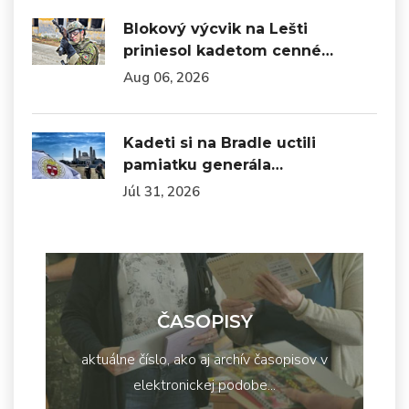
Blokový výcvik na Lešti
priniesol kadetom cenné…
Aug 06, 2026
Kadeti si na Bradle uctili
pamiatku generála…
Júl 31, 2026
ČASOPISY
aktuálne číslo, ako aj archív časopisov v
elektronickej podobe...