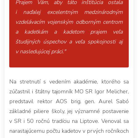
Prajem Vám, aby táto inštitúcia ostala
i naďalej excelentným medzinárodným
vzdelávacím vojenským odborným centrom
a kadetkám a kadetom prajem veľa
študijných úspechov a veľa spokojnosti aj
v nasledujúcej práci."
Na stretnutí s vedením akadémie,
ktorého sa
zúčastnil i štátny tajomník MO SR Igor Melicher,
predstavil rektor AOS brig. gen. Aurel Sabó
základné piliere školy, jej významné postavenie
v SR i 50 ročnú tradíciu na Liptove. Venoval sa
narastajúcemu počtu kadetov v prvých ročníkoch