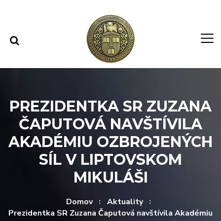
Rovno na obsah
Rovno na menu
PREZIDENTKA SR ZUZANA
ČAPUTOVÁ NAVŠTÍVILA
AKADÉMIU OZBROJENÝCH
SÍL V LIPTOVSKOM
MIKULÁŠI
Domov
Aktuality
Prezidentka SR Zuzana Čaputová navštívila Akadémiu