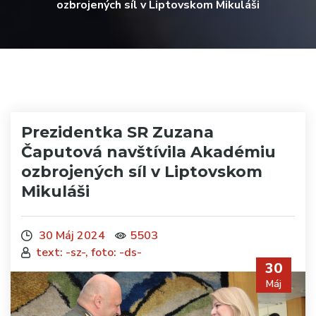
ozbrojených síl v Liptovskom Mikuláši
Prezidentka SR Zuzana
Čaputová navštívila Akadémiu
ozbrojených síl v Liptovskom
Mikuláši
30 Máj 2024
5503
text: -sz-, foto: -ds-
30
Máj