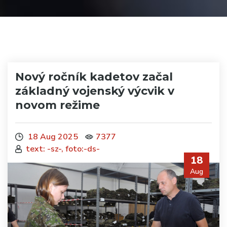
Nový ročník kadetov začal
základný vojenský výcvik v
novom režime
18 Aug 2025
7377
text: -sz-, foto:-ds-
18
Aug