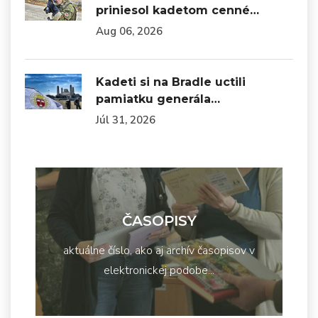
priniesol kadetom cenné…
Aug 06, 2026
Kadeti si na Bradle uctili
pamiatku generála…
Júl 31, 2026
ČASOPISY
aktuálne číslo, ako aj archív časopisov v
elektronickej podobe...