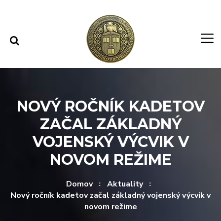
Rovno na obsah
Rovno na menu
NOVÝ ROČNÍK KADETOV
ZAČAL ZÁKLADNÝ
VOJENSKÝ VÝCVIK V
NOVOM REŽIME
Domov
Aktuality
Nový ročník kadetov začal základný vojenský výcvik v
novom režime