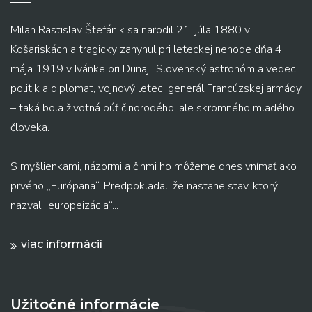
Milan Rastislav Štefánik sa narodil 21. júla 1880 v
Košariskách a tragicky zahynul pri leteckej nehode dňa 4.
mája 1919 v Ivánke pri Dunaji. Slovenský astronóm a vedec,
politik a diplomat, vojnový letec, generál Francúzskej armády
– taká bola životná púť činorodého, ale skromného mladého
človeka.
S myšlienkami, názormi a činmi ho môžeme dnes vnímať ako
prvého „Európana“. Predpokladal, že nastane stav, ktorý
nazval „europeizácia“...
viac informácií
Užitočné informácie