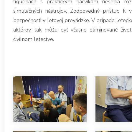
figurínach s praktickým nácvikom riešenia rôz
simulačných nástrojov. Zodpovedný prístup k 
bezpečnosti v letovej prevádzke. V prípade leteck
aktérov, tak môžu byť včasne eliminované život
civilnom letectve.