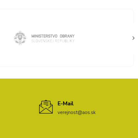
E-Mail
verejnost@aos.sk