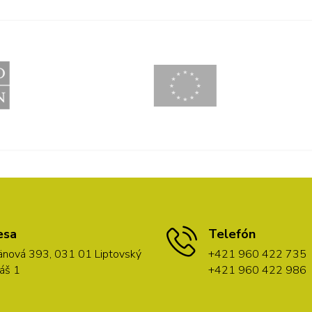
esa
Telefón
nová 393, 031 01 Liptovský
+421 960 422 735
áš 1
+421 960 422 986