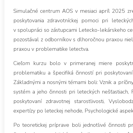
Simulačné centrum AOS v mesiaci apríl 2025 zr
poskytovania zdravotníckej pomoci pri letecký
v spolupráci so zástupcami Letecko-lekárskeho cent
pozostával z odborníkov s dlhoročnou praxou niel
praxou v problematike letectva.
Cieľom kurzu bolo v primeranej miere poskytnú
problematiku a špecifiká činností pri poskytovaní
Základnými a nosnými témami boli: Vznik a príčin
systém a jeho činnosti pri leteckých nešťastiach, 
poskytovaní zdravotnej starostlivosti, Vyslobo
expertízy po leteckej nehode, Psychologické aspekt
Po teoretickej príprave boli jednotlivé činnosti 