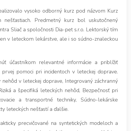
ealizovalo vysoko odborný kurz pod názvom Kurz
ch nešťastiach. Predmetný kurz bol uskutočnený
ra Sliač a spoločnosti Dia-pet s.r.o. Lektorský tím
en v leteckom lekárstve, ale i so súdno-znaleckou
ť účastníkom relevantné informácie a priblížiť
 prvej pomoci pri incidentoch v leteckej doprave.
y nehôd v leteckej doprave, Integrovaný záchranný
Riziká a špecifiká leteckých nehôd, Bezpečnosť pri
dzovacie a transportné techniky, Súdno-lekárske
y leteckých nešťastí a ďalšie.
prakticky precvičované na syntetických modeloch a