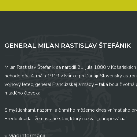
GENERAL MILAN RASTISLAV ŠTEFÁNIK
Milan Rastislav Štefánik sa narodil 21. júla 1880 v Košariskách 
nehode dňa 4. mája 1919 v Ivánke pri Dunaji. Slovenský astronó
vojnový letec, generál Francúzskej armády – taká bola životná
mladého človeka.
S myšlienkami, názormi a činmi ho môžeme dnes vnímať ako pr
Predpokladal, že nastane stav, ktorý nazval „europeizácia“...
viac informácií