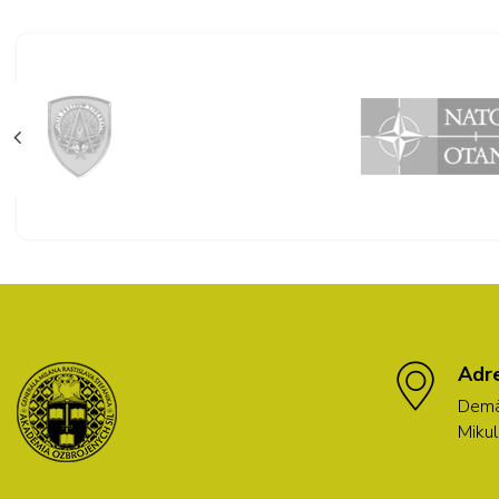
Adr
Demä
Mikul