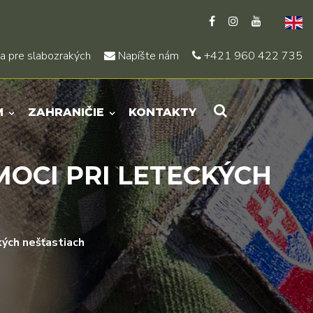
a pre slabozrakých
Napíšte nám
+421 960 422 735
M
ZAHRANIČIE
KONTAKTY
OCI PRI LETECKÝCH
kých nešťastiach