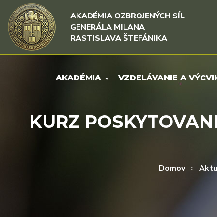
Rovno na obsah
Rovno na menu
AKADÉMIA OZBROJENÝCH SÍL
GENERÁLA MILANA
RASTISLAVA ŠTEFÁNIKA
AKADÉMIA
VZDELÁVANIE A VÝCVI
KURZ POSKYTOVANI
Domov
Aktu