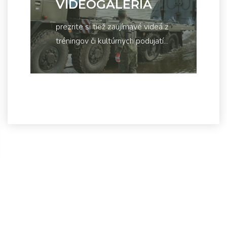
VIDEOGALÉRIA
prezrite si tiež zaujímavé videá z
tréningov či kultúrnych podujatí...