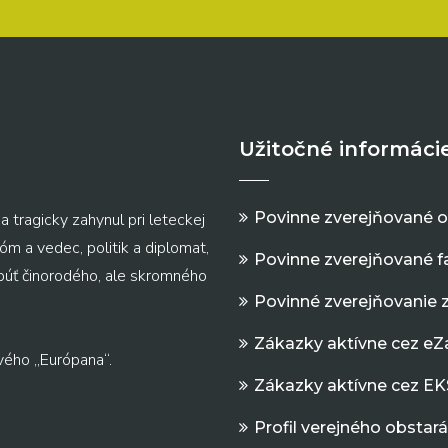
Užitočné informáci
Povinne zverejňované 
a tragicky zahynul pri leteckej
m a vedec, politik a diplomat,
Povinne zverejňované f
 púť činorodého, ale skromného
Povinné zverejňovanie 
Zákazky aktívne cez e
vého „Európana“.
Zákazky aktívne cez EK
Profil verejného obstar