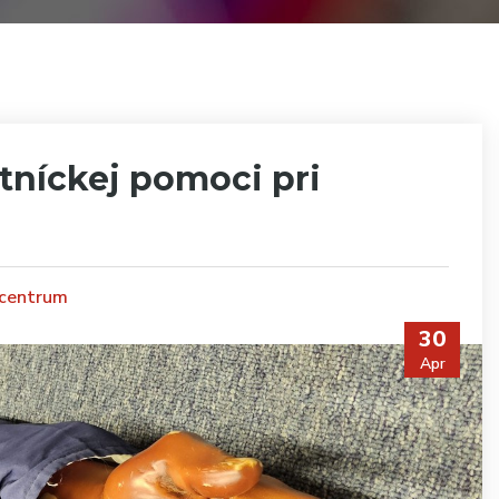
tníckej pomoci pri
 centrum
30
Apr