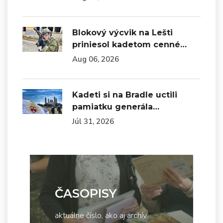
Blokový výcvik na Lešti
priniesol kadetom cenné…
Aug 06, 2026
Kadeti si na Bradle uctili
pamiatku generála…
Júl 31, 2026
ČASOPISY
aktuálne číslo, ako aj archív