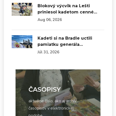
Blokový výcvik na Lešti
priniesol kadetom cenné…
Aug 06, 2026
Kadeti si na Bradle uctili
pamiatku generála…
Júl 31, 2026
ČASOPISY
aktuálne číslo, ako aj archív
časopisov v elektronickej
podobe...