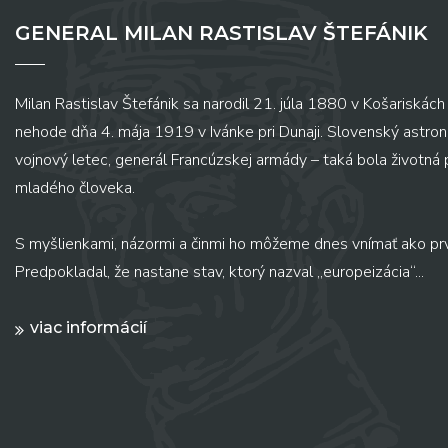
GENERAL MILAN RASTISLAV ŠTEFÁNIK
Milan Rastislav Štefánik sa narodil 21. júla 1880 v Košariskách 
nehode dňa 4. mája 1919 v Ivánke pri Dunaji. Slovenský astronó
vojnový letec, generál Francúzskej armády – taká bola životná
mladého človeka.
S myšlienkami, názormi a činmi ho môžeme dnes vnímať ako pr
Predpokladal, že nastane stav, ktorý nazval „europeizácia“...
viac informácií