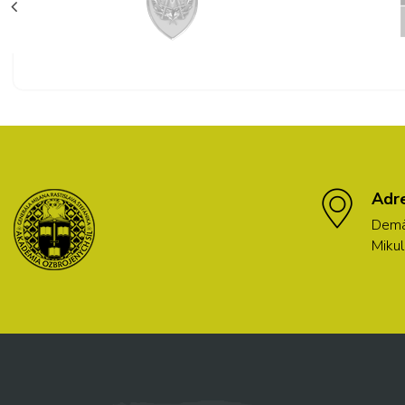
Adr
Demä
Mikul