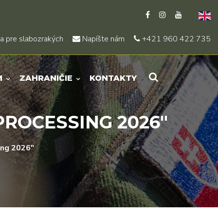
a pre slabozrakých
Napíšte nám
+421 960 422 735
M
ZAHRANIČIE
KONTAKTY
PROCESSING 2026"
ing 2026"