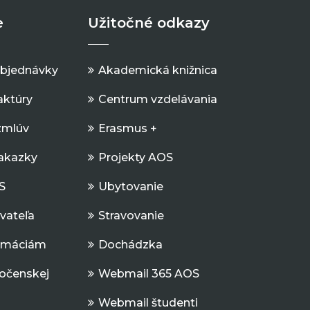
e
Užitočné odkazy
objednávky
Akademická knižnica
aktúry
Centrum vzdelávania
zmlúv
Erasmus +
Zakazky
Projekty AOS
S
Ubytovanie
ávateľa
Stravovanie
ormáciám
Dochádzka
očenskej
Webmail 365 AOS
Webmail študenti