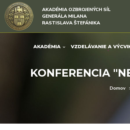
Rovno na obsah
Rovno na menu
AKADÉMIA OZBROJENÝCH SÍL
GENERÁLA MILANA
RASTISLAVA ŠTEFÁNIKA
AKADÉMIA
VZDELÁVANIE A VÝCVI
KONFERENCIA "NE
Domov