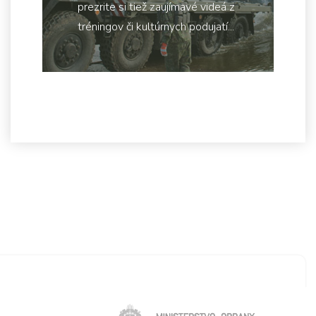
prezrite si tiež zaujímavé videá z
tréningov či kultúrnych podujatí...