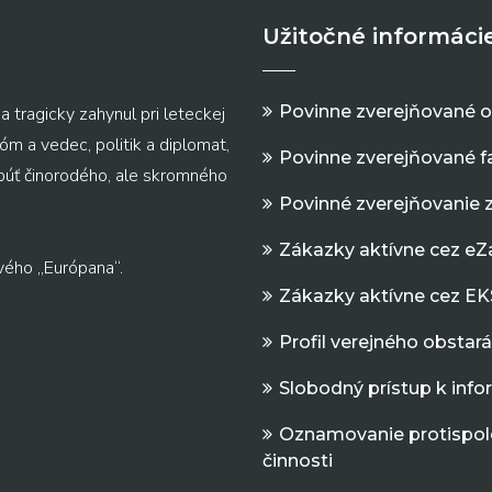
Užitočné informáci
Povinne zverejňované 
a tragicky zahynul pri leteckej
m a vedec, politik a diplomat,
Povinne zverejňované f
 púť činorodého, ale skromného
Povinné zverejňovanie 
Zákazky aktívne cez e
vého „Európana“.
Zákazky aktívne cez EK
Profil verejného obstar
Slobodný prístup k inf
Oznamovanie protispol
činnosti