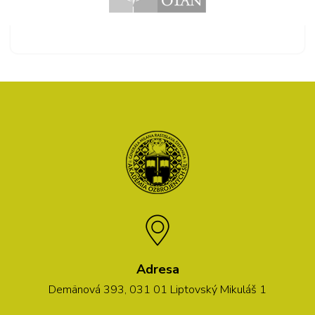
Adresa
Demänová 393, 031 01 Liptovský Mikuláš 1