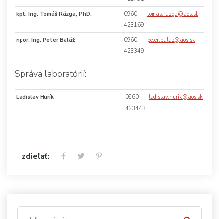
kpt. Ing. Tomáš Rázga, PhD.
0960
tomas.razga@aos.sk
423169
npor. Ing. Peter Baláž
0960
peter.balaz@aos.sk
423349
Správa laboratórií:
Ladislav Hurík
0960
ladislav.hurik@aos.sk
423443
zdieľať: