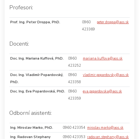
Profesori:
Prof. Ing. Peter Droppa, PhD.
0960
peter.droppa@aos.sk
423369
Docenti:
Doc. Ing. Mariana Kuffová, PhD.
0960
mariana.kuffova@aos.sk
423252
Doc. Ing. Vladimír Popardovský,
0960
vladimir.popardovsky@aos.sk
PhD.
423358
Doc. Ing. Eva Popardovská, PhD.
0960
eva.popardovska@aos.sk
423359
Odborní asistenti:
Ing. Miroslav Marko, PhD.
0960 423354
miroslav.marko@aos.sk
Ing. Radovan Stephany
0960 423353
radovan.stephany@aos.sk