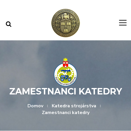
Rovno na obsah
Rovno na menu
ZAMESTNANCI KATEDRY
Domov
Katedra strojárstva
Zamestnanci katedry