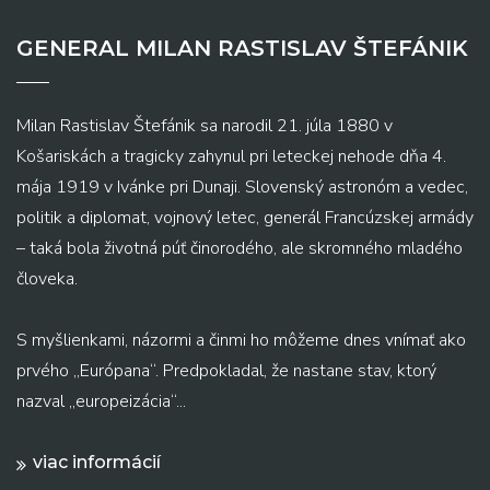
GENERAL MILAN RASTISLAV ŠTEFÁNIK
Milan Rastislav Štefánik sa narodil 21. júla 1880 v
Košariskách a tragicky zahynul pri leteckej nehode dňa 4.
mája 1919 v Ivánke pri Dunaji. Slovenský astronóm a vedec,
politik a diplomat, vojnový letec, generál Francúzskej armády
– taká bola životná púť činorodého, ale skromného mladého
človeka.
S myšlienkami, názormi a činmi ho môžeme dnes vnímať ako
prvého „Európana“. Predpokladal, že nastane stav, ktorý
nazval „europeizácia“...
viac informácií