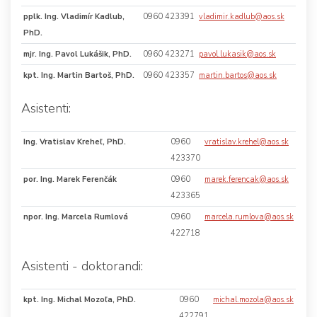
pplk. Ing. Vladimír Kadlub,
0960 423391
vladimir.kadlub@aos.sk
PhD.
mjr. Ing. Pavol Lukášik, PhD.
0960 423271
pavol.lukasik@aos.sk
kpt. Ing. Martin Bartoš, PhD.
0960 423357
martin.bartos@aos.sk
Asistenti:
Ing. Vratislav Kreheľ, PhD.
0960
vratislav.krehel@aos.sk
423370
por. Ing. Marek Ferenčák
0960
marek.ferencak@aos.sk
423365
npor. Ing. Marcela Rumlová
0960
marcela.rumlova@aos.sk
422718
Asistenti - doktorandi:
kpt. Ing. Michal Mozoľa, PhD.
0960
michal.mozola@aos.sk
422791