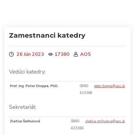
Zamestnanci katedry
26 Jún 2023
17380
AOS
Vedúci katedry:
Prof. Ing. Peter Droppa, PhD.
0960
peter.droppa@aos.sk
423369
Sekretariát:
Zlatica Šmihulová
0960
zlatica.smihulova@aos.sk
423366