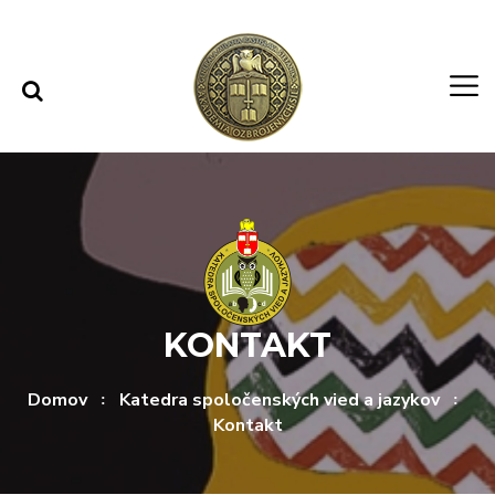
Rovno na obsah
Rovno na menu
KONTAKT
Domov
Katedra spoločenských vied a jazykov
Kontakt