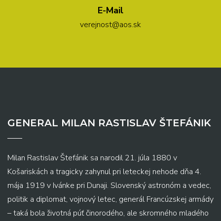
E-Mail
verejnost@aos.sk
GENERAL MILAN RASTISLAV ŠTEFÁNIK
Milan Rastislav Štefánik sa narodil 21. júla 1880 v
Košariskách a tragicky zahynul pri leteckej nehode dňa 4.
mája 1919 v Ivánke pri Dunaji. Slovenský astronóm a vedec,
politik a diplomat, vojnový letec, generál Francúzskej armády
– taká bola životná púť činorodého, ale skromného mladého