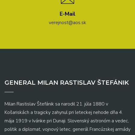
E-Mail
verejnost@aos.sk
GENERAL MILAN RASTISLAV ŠTEFÁNIK
Milan Rastislav Štefánik sa narodil 21. júla 1880 v
Košariskách a tragicky zahynul pri leteckej nehode dňa 4.
mája 1919 v Ivánke pri Dunaji. Slovenský astronóm a vedec,
politik a diplomat, vojnový letec, generál Francúzskej armády