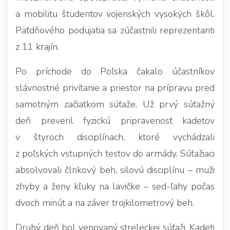
a mobilitu študentov vojenských vysokých škôl.
Päťdňového podujatia sa zúčastnili reprezentanti
z 11 krajín.
Po príchode do Poľska čakalo účastníkov
slávnostné privítanie a priestor na prípravu pred
samotným začiatkom súťaže. Už prvý súťažný
deň preveril fyzickú pripravenosť kadetov
v štyroch disciplínach, ktoré vychádzali
z poľských vstupných testov do armády. Súťažiaci
absolvovali člnkový beh, silovú disciplínu – muži
zhyby a ženy kľuky na lavičke – sed-ľahy počas
dvoch minút a na záver trojkilometrový beh.
Druhý deň bol venovaný streleckej súťaži. Kadeti