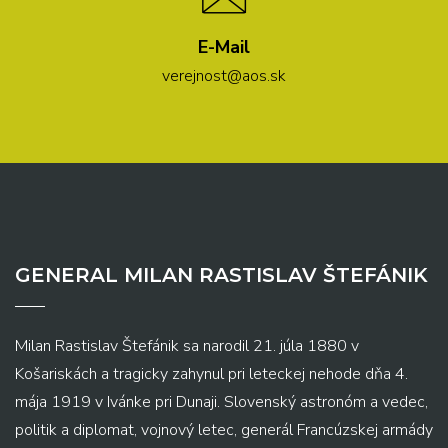
E-Mail
verejnost@aos.sk
GENERAL MILAN RASTISLAV ŠTEFÁNIK
Milan Rastislav Štefánik sa narodil 21. júla 1880 v
Košariskách a tragicky zahynul pri leteckej nehode dňa 4.
mája 1919 v Ivánke pri Dunaji. Slovenský astronóm a vedec,
politik a diplomat, vojnový letec, generál Francúzskej armády