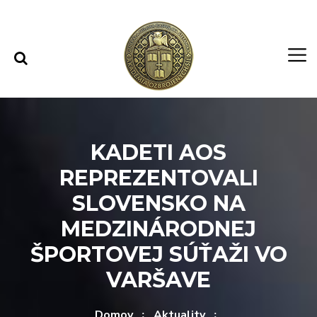
Rovno na obsah
Rovno na menu
KADETI AOS
REPREZENTOVALI
SLOVENSKO NA
MEDZINÁRODNEJ
ŠPORTOVEJ SÚŤAŽI VO
VARŠAVE
Domov
Aktuality