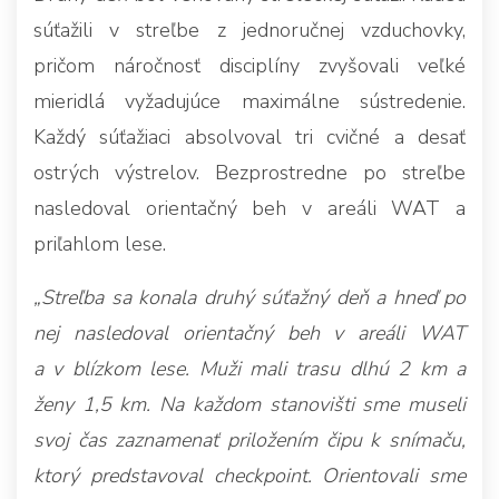
súťažili v streľbe z jednoručnej vzduchovky,
pričom náročnosť disciplíny zvyšovali veľké
mieridlá vyžadujúce maximálne sústredenie.
Každý súťažiaci absolvoval tri cvičné a desať
ostrých výstrelov. Bezprostredne po streľbe
nasledoval orientačný beh v areáli WAT a
priľahlom lese.
„Streľba sa konala druhý súťažný deň a hneď po
nej nasledoval orientačný beh v areáli WAT
a v blízkom lese. Muži mali trasu dlhú 2 km a
ženy 1,5 km. Na každom stanovišti sme museli
svoj čas zaznamenať priložením čipu k snímaču,
ktorý predstavoval checkpoint. Orientovali sme