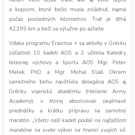
a kopcom, ktoré bežci musia zvládnuť, najmä
počas posledných kilometrov. Trať je dlhá
42,195 km a beží sa výlučne po asfalte.
Vďaka programu Erasmus + sa aktivity v Grécku
zúčastnili 10 kadeti AOS a 2 učitelia Katedry
telesnej výchovy a športu AOS Mgr. Peter
Melek, PhD. a Mgr. Michal Eliáš. Okrem
samotného behu navštívila delegácia AOS aj
Grécku vojenskú akadémiu (Hellenic Army
Academy), v ktorej absolvovali zaujímavé
prednášky a krátku prípravu na samotný
maratón.
„Všetci naši kadeti podali na najťažšom
maratóne na svete výkon na hranici svojich síl.