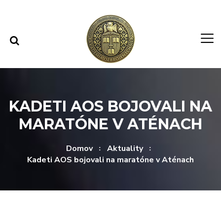
Rovno na obsah
Rovno na menu
KADETI AOS BOJOVALI NA
MARATÓNE V ATÉNACH
Domov
Aktuality
Kadeti AOS bojovali na maratóne v Aténach