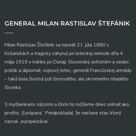
GENERAL MILAN RASTISLAV ŠTEFÁNIK
Milan Rastislav Štefánik sa narodil 21. júla 1880 v
Košariskách a tragicky zahynul pri leteckej nehode dňa 4.
mája 1919 v Ivánke pri Dunaji. Slovenský astronóm a vedec,
politik a diplomat, vojnový letec, generál Francúzskej armády
– taká bola životná púť činorodého, ale skromného mladého
človeka.
S myšlienkami, názormi a činmi ho môžeme dnes vnímať ako
prvého „Európana“. Predpokladal, že nastane stav, ktorý
nazval „europeizácia“...