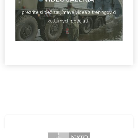
prezrite si tiež zaujímavé videá z tréningov či
kultúrnych podujatí...