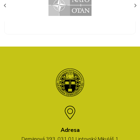
Adresa
Demänová 393, 031 01 Liptovský Mikuláš 1