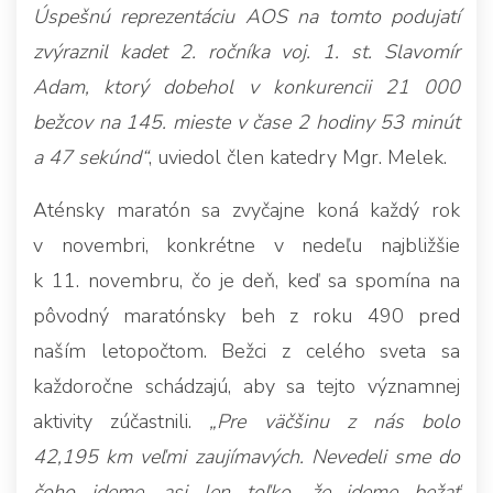
Úspešnú reprezentáciu AOS na tomto podujatí
zvýraznil kadet 2. ročníka voj. 1. st. Slavomír
Adam, ktorý dobehol v konkurencii 21 000
bežcov na 145. mieste v čase 2 hodiny 53 minút
a 47 sekúnd“
, uviedol člen katedry Mgr. Melek.
Aténsky maratón sa zvyčajne koná každý rok
v novembri, konkrétne v nedeľu najbližšie
k 11. novembru, čo je deň, keď sa spomína na
pôvodný maratónsky beh z roku 490 pred
naším letopočtom. Bežci z celého sveta sa
každoročne schádzajú, aby sa tejto významnej
aktivity zúčastnili.
„Pre väčšinu z nás bolo
42,195 km veľmi zaujímavých. Nevedeli sme do
čoho ideme, asi len toľko, že ideme bežať