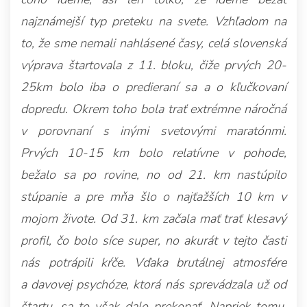
najznámejší typ preteku na svete. Vzhľadom na
to, že sme nemali nahlásené časy, celá slovenská
výprava štartovala z 11. bloku, čiže prvých 20-
25km bolo iba o predieraní sa a o kľučkovaní
dopredu. Okrem toho bola trať extrémne náročná
v porovnaní s inými svetovými maratónmi.
Prvých 10-15 km bolo relatívne v pohode,
bežalo sa po rovine, no od 21. km nastúpilo
stúpanie a pre mňa šlo o najťažších 10 km v
mojom živote. Od 31. km začala mať trať klesavý
profil, čo bolo síce super, no akurát v tejto časti
nás potrápili kŕče. Vďaka brutálnej atmosfére
a davovej psychóze, ktorá nás sprevádzala už od
štartu, sa to však dalo prekonať. Napriek tomu,