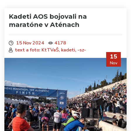
Kadeti AOS bojovali na
maratóne v Aténach
15 Nov 2024
4178
text a foto: KtTVaŠ, kadeti, -sz-
15
Nov