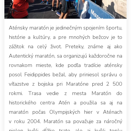
Aténsky maratón je jedinečným spojením športu,
histórie a kultúry, a pre mnohých bežcov je to
zážitok na celý život. Preteky, známe aj ako
Autentický maratón, sa organizujú každoročne na
rovnakom mieste, kde podľa tradície aténsky
posol Feidippides bežal, aby priniesol správu o
víťazstve z bojiska pri Maratóne pred 2 500
rokmi. Trasa vedie z mesta Maratón do
historického centra Atén a použila sa aj na
maratón počas Olympijských hier v Aténach
v roku 2004. Maratón sa považuje za náročný
nielen kvôli dĺžke trate, ale aj kvôli teplu