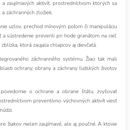
 a zaujímavých aktivít, prostredníctvom ktorých sa
 a záchranných zložiek.
iazanie uzlov, prechod mínovým poľom či manipuláciu
a sústredenie preverili pri hode granátom na cieľ.
blízka, ktorá zaujala chlapcov aj dievčatá.
ntegrovaného záchranného systému. Žiaci tak mali
oblasti ochrany, obrany a záchrany ľudských životov
 povedomie o ochrane a obrane štátu, zvyšovať
stredníctvom preventívno-výchovných aktivít viesť
núdzi.
re žiakov nielen zaujímavé, ale aj poučné. A ktovie