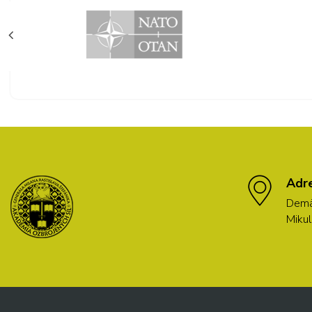
Adr
Demä
Mikul