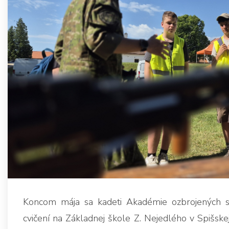
Koncom mája sa kadeti Akadémie ozbrojených síl 
cvičení na Základnej škole Z. Nejedlého v Spišsk