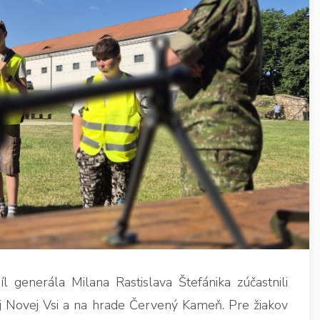
generála Milana Rastislava Štefánika zúčastnili
ej Novej Vsi a na hrade Červený Kameň. Pre žiakov