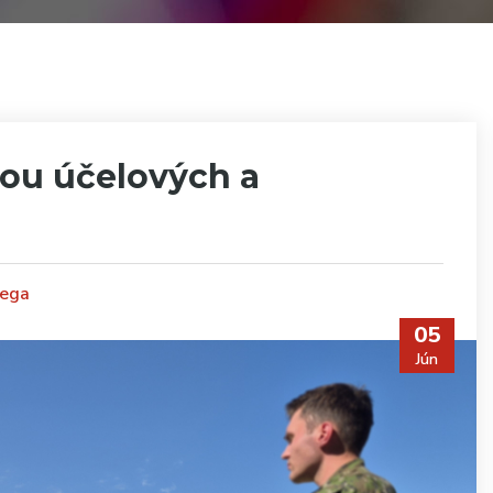
ťou účelových a
rega
05
Jún