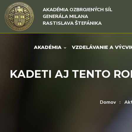
Rovno na obsah
Rovno na menu
AKADÉMIA OZBROJENÝCH SÍL
GENERÁLA MILANA
RASTISLAVA ŠTEFÁNIKA
AKADÉMIA
VZDELÁVANIE A VÝCVI
KADETI AJ TENTO R
Domov
Akt