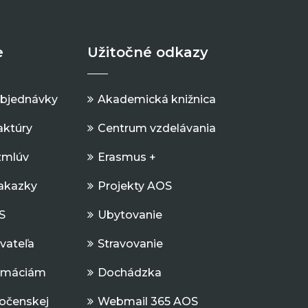
e
Užitočné odkazy
objednávky
Akademická knižnica
aktúry
Centrum vzdelávania
zmlúv
Erasmus +
Zakazky
Projekty AOS
S
Ubytovanie
ávateľa
Stravovanie
ormáciám
Dochádzka
očenskej
Webmail 365 AOS