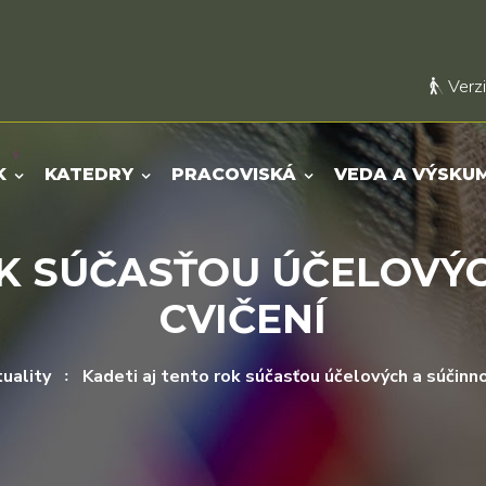
Verzi
K
KATEDRY
PRACOVISKÁ
VEDA A VÝSKU
OK SÚČASŤOU ÚČELOVÝ
CVIČENÍ
uality
Kadeti aj tento rok súčasťou účelových a súčinn