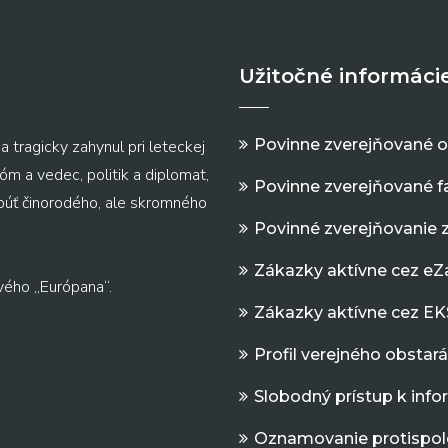
Užitočné informáci
Povinne zverejňované 
a tragicky zahynul pri leteckej
m a vedec, politik a diplomat,
Povinne zverejňované f
 púť činorodého, ale skromného
Povinné zverejňovanie 
Zákazky aktívne cez e
vého „Európana“.
Zákazky aktívne cez EK
Profil verejného obstar
Slobodný prístup k inf
Oznamovanie protispol