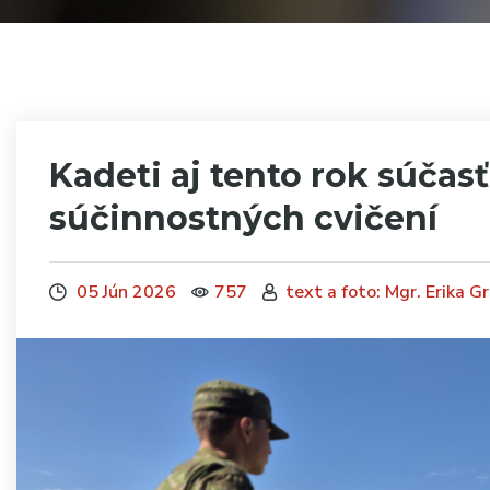
Kadeti aj tento rok súčas
súčinnostných cvičení
05 Jún 2026
757
text a foto: Mgr. Erika G