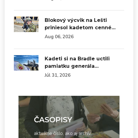
Blokový výcvik na Lešti
priniesol kadetom cenné…
Aug 06, 2026
Kadeti si na Bradle uctili
pamiatku generála…
Júl 31, 2026
ČASOPISY
aktuálne číslo, ako aj archív