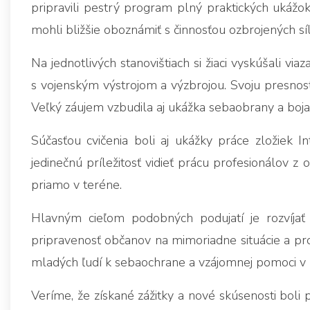
pripravili pestrý program plný praktických ukážok
mohli bližšie oboznámiť s činnosťou ozbrojených síl
Na jednotlivých stanovištiach si žiaci vyskúšali v
s vojenským výstrojom a výzbrojou. Svoju presnosť 
Veľký záujem vzbudila aj ukážka sebaobrany a boja z
Súčasťou cvičenia boli aj ukážky práce zložiek I
jedinečnú príležitosť vidieť prácu profesionálov z 
priamo v teréne.
Hlavným cieľom podobných podujatí je rozvíjať
pripravenosť občanov na mimoriadne situácie a pro
mladých ľudí k sebaochrane a vzájomnej pomoci v 
Veríme, že získané zážitky a nové skúsenosti boli p