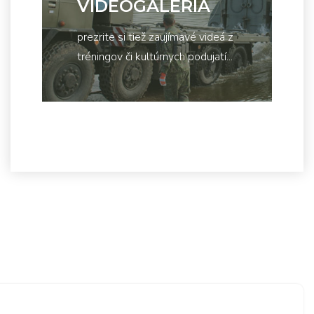
VIDEOGALÉRIA
prezrite si tiež zaujímavé videá z
tréningov či kultúrnych podujatí...