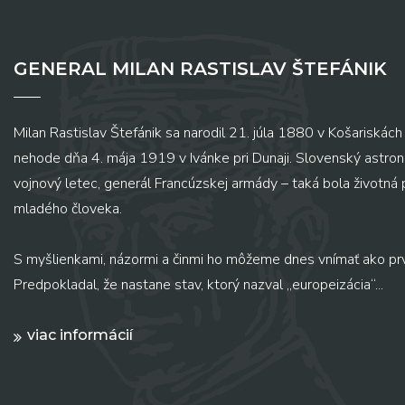
GENERAL MILAN RASTISLAV ŠTEFÁNIK
Milan Rastislav Štefánik sa narodil 21. júla 1880 v Košariskách 
nehode dňa 4. mája 1919 v Ivánke pri Dunaji. Slovenský astronó
vojnový letec, generál Francúzskej armády – taká bola životná
mladého človeka.
S myšlienkami, názormi a činmi ho môžeme dnes vnímať ako pr
Predpokladal, že nastane stav, ktorý nazval „europeizácia“...
viac informácií