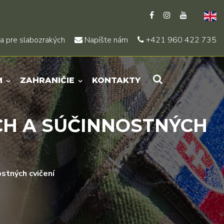
a pre slabozrakých
Napíšte nám
+421 960 422 735
M
ZAHRANIČIE
KONTAKTY
CH A SÚČINNOSTNÝCH
ostných cvičení