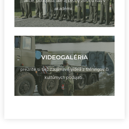
akcie, podujatia, ale aj bežný život u nás v
akadémii...
VIDEOGALÉRIA
prezrite si tiež zaujímavé videá z tréningov či
kultúrnych podujatí...