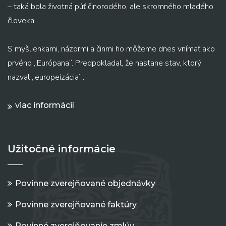
– taká bola životná púť činorodého, ale skromného mladého
človeka.
S myšlienkami, názormi a činmi ho môžeme dnes vnímať ako
prvého „Európana“. Predpokladal, že nastane stav, ktorý
nazval „europeizácia“...
viac informácií
Užitočné informácie
Povinne zverejňované objednávky
Povinne zverejňované faktúry
Povinné zverejňovanie zmlúv