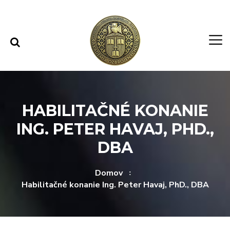
Rovno na obsah
Rovno na menu
HABILITAČNÉ KONANIE
ING. PETER HAVAJ, PHD.,
DBA
Domov
Habilitačné konanie Ing. Peter Havaj, PhD., DBA