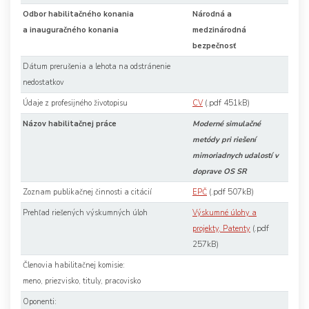
Odbor habilitačného konania
Národná a
a inauguračného konania
medzinárodná
bezpečnosť
Dátum prerušenia a lehota na odstránenie
nedostatkov
(.pdf 451kB)
Údaje z profesijného životopisu
CV
Názov habilitačnej práce
Moderné simulačné
metódy pri riešení
mimoriadnych udalostí v
doprave OS SR
(.pdf 507kB)
Zoznam publikačnej činnosti a citácií
EPČ
Prehľad riešených výskumných úloh
Výskumné úlohy a
(.pdf
projekty, Patenty
257kB)
Členovia habilitačnej komisie:
meno, priezvisko, tituly, pracovisko
Oponenti: