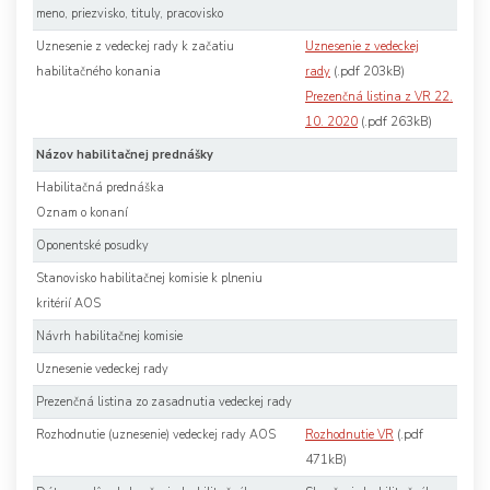
meno, priezvisko, tituly, pracovisko
Uznesenie z vedeckej rady k začatiu
Uznesenie z vedeckej
(.pdf 203kB)
habilitačného konania
rady
Prezenčná listina z VR 22.
(.pdf 263kB)
10. 2020
Názov habilitačnej prednášky
Habilitačná prednáška
Oznam o konaní
Oponentské posudky
Stanovisko habilitačnej komisie k plneniu
kritérií AOS
Návrh habilitačnej komisie
Uznesenie vedeckej rady
Prezenčná listina zo zasadnutia vedeckej rady
(.pdf
Rozhodnutie (uznesenie) vedeckej rady AOS
Rozhodnutie VR
471kB)