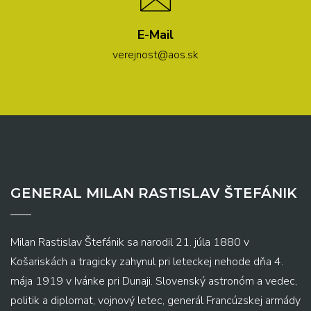
E-Mail
verejnost@aos.sk
GENERAL MILAN RASTISLAV ŠTEFÁNIK
Milan Rastislav Štefánik sa narodil 21. júla 1880 v
Košariskách a tragicky zahynul pri leteckej nehode dňa 4.
mája 1919 v Ivánke pri Dunaji. Slovenský astronóm a vedec,
politik a diplomat, vojnový letec, generál Francúzskej armády