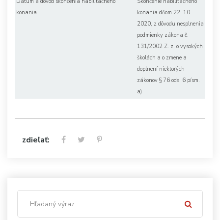
Dátum a dôvod skončenia habilitačného
Skončenie habilitačného
konania
konania dňom 22. 10.
2020, z dôvodu nesplnenia
podmienky zákona č.
131/2002 Z. z. o vysokých
školách a o zmene a
doplnení niektorých
zákonov § 76 ods. 6 písm.
a)
zdieľať: