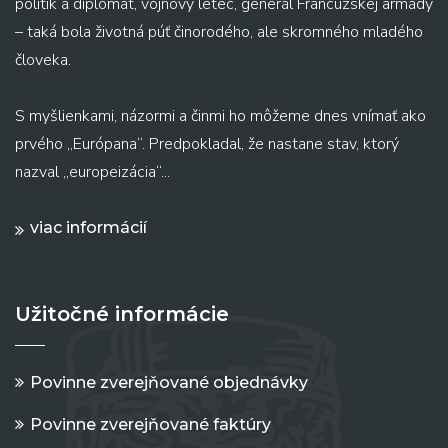
politik a diplomat, vojnový letec, generál Francúzskej armády
– taká bola životná púť činorodého, ale skromného mladého
človeka.
S myšlienkami, názormi a činmi ho môžeme dnes vnímať ako
prvého „Európana“. Predpokladal, že nastane stav, ktorý
nazval „europeizácia“...
viac informácií
Užitočné informácie
Povinne zverejňované objednávky
Povinne zverejňované faktúry