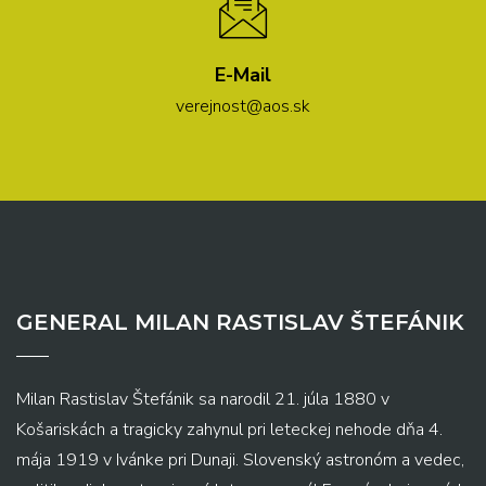
E-Mail
verejnost@aos.sk
GENERAL MILAN RASTISLAV ŠTEFÁNIK
Milan Rastislav Štefánik sa narodil 21. júla 1880 v
Košariskách a tragicky zahynul pri leteckej nehode dňa 4.
mája 1919 v Ivánke pri Dunaji. Slovenský astronóm a vedec,