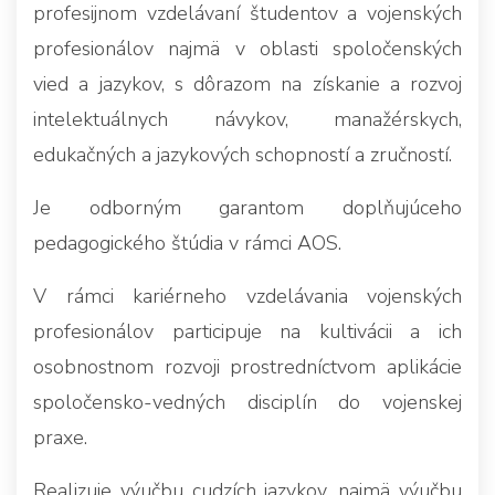
profesijnom vzdelávaní študentov a vojenských
profesionálov najmä v oblasti spoločenských
vied a jazykov, s dôrazom na získanie a rozvoj
intelektuálnych návykov, manažérskych,
edukačných a jazykových schopností a zručností.
Je odborným garantom doplňujúceho
pedagogického štúdia v rámci AOS.
V rámci kariérneho vzdelávania vojenských
profesionálov participuje na kultivácii a ich
osobnostnom rozvoji prostredníctvom aplikácie
spoločensko-vedných disciplín do vojenskej
praxe.
Realizuje výučbu cudzích jazykov, najmä výučbu