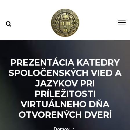
Rovno na obsah
Rovno na menu
PREZENTÁCIA KATEDRY
SPOLOČENSKÝCH VIED A
JAZYKOV PRI
PRÍLEŽITOSTI
VIRTUÁLNEHO DŇA
OTVORENÝCH DVERÍ
Domov