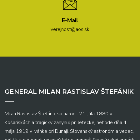
E-Mail
verejnost@aos.sk
GENERAL MILAN RASTISLAV ŠTEFÁNIK
Milan Rastislav Štefánik sa narodil 21. júla 1880 v
Košariskách a tragicky zahynul pri leteckej nehode dňa 4.
mája 1919 v Ivánke pri Dunaji. Slovenský astronóm a vedec,
politik a diplomat, vojnový letec, generál Francúzskej armády