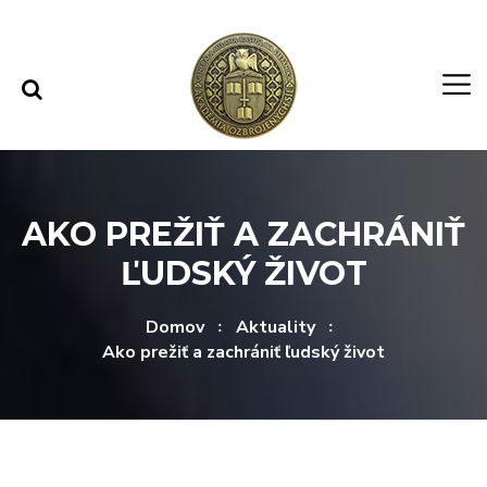
Rovno na obsah
Rovno na menu
AKO PREŽIŤ A ZACHRÁNIŤ
ĽUDSKÝ ŽIVOT
Domov
Aktuality
Ako prežiť a zachrániť ľudský život