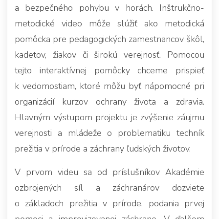
a bezpečného pohybu v horách. Inštrukčno-
metodické video môže slúžiť ako metodická
pomôcka pre pedagogických zamestnancov škôl,
kadetov, žiakov či širokú verejnosť. Pomocou
tejto interaktívnej pomôcky chceme prispieť
k vedomostiam, ktoré môžu byť nápomocné pri
organizácií kurzov ochrany života a zdravia.
Hlavným výstupom projektu je zvýšenie záujmu
verejnosti a mládeže o problematiku techník
prežitia v prírode a záchrany ľudských životov.
V prvom videu sa od príslušníkov Akadémie
ozbrojených síl a záchranárov dozviete
o základoch prežitia v prírode, podania prvej