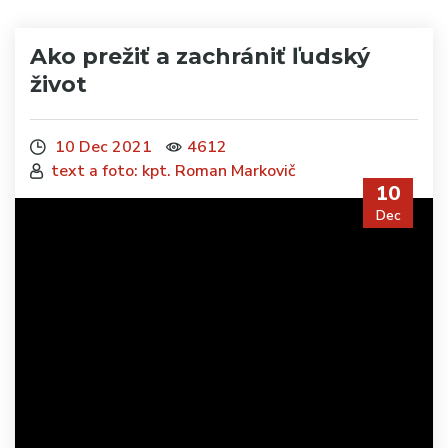
Ako prežiť a zachrániť ľudský
život
10 Dec 2021
4612
text a foto: kpt. Roman Markovič
10
Dec