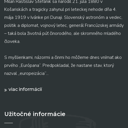
Milan Rastislav Štefánik sa narodil 21. júla 1880 v
Košariskách a tragicky zahynul pri leteckej nehode dňa 4.
mája 1919 v Ivánke pri Dunaji. Slovenský astronóm a vedec,
politik a diplomat, vojnový letec, generál Francúzskej armády
– taká bola životná púť činorodého, ale skromného mladého
človeka.
S myšlienkami, názormi a činmi ho môžeme dnes vnímať ako
prvého „Európana“. Predpokladal, že nastane stav, ktorý
nazval „europeizácia“...
viac informácií
Užitočné informácie