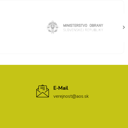
E-Mail
verejnost@aos.sk