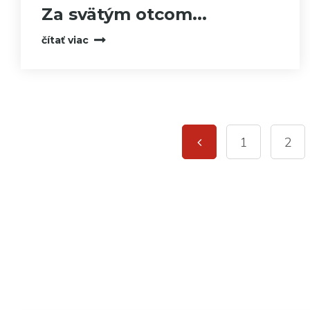
Za svätým otcom...
čítať viac
1
2