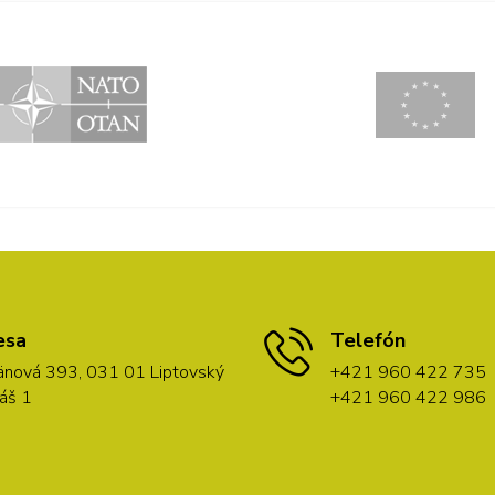
esa
Telefón
nová 393, 031 01 Liptovský
+421 960 422 735
áš 1
+421 960 422 986