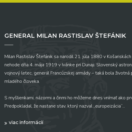
GENERAL MILAN RASTISLAV ŠTEFÁNIK
Milan Rastislav Štefánik sa narodil 21. júla 1880 v Košariskách 
nehode dňa 4. mája 1919 v Ivánke pri Dunaji. Slovenský astronó
vojnový letec, generál Francúzskej armády – taká bola životná
mladého človeka.
S myšlienkami, názormi a činmi ho môžeme dnes vnímať ako pr
Predpokladal, že nastane stav, ktorý nazval „europeizácia“...
viac informácií