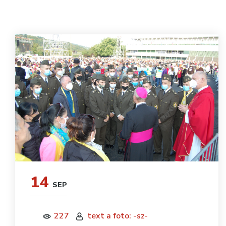
14
SEP
227
text a foto: -sz-