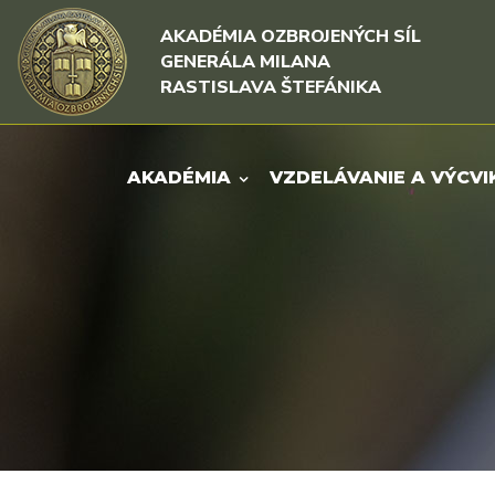
Rovno na obsah
Rovno na menu
AKADÉMIA OZBROJENÝCH SÍL
GENERÁLA MILANA
RASTISLAVA ŠTEFÁNIKA
AKADÉMIA
VZDELÁVANIE A VÝCVI