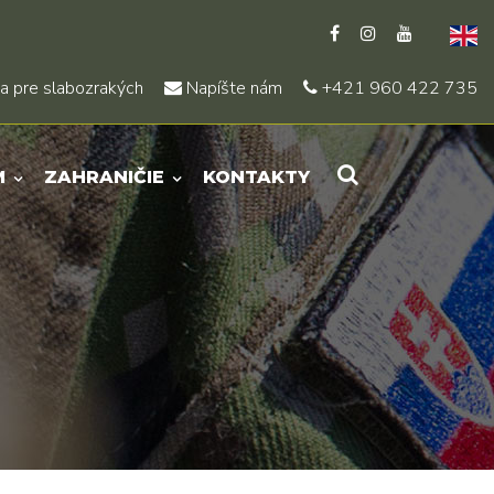
a pre slabozrakých
Napíšte nám
+421 960 422 735
M
ZAHRANIČIE
KONTAKTY