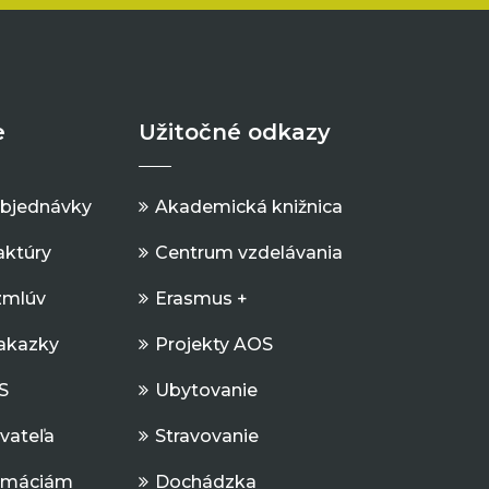
e
Užitočné odkazy
objednávky
Akademická knižnica
aktúry
Centrum vzdelávania
zmlúv
Erasmus +
Zakazky
Projekty AOS
S
Ubytovanie
ávateľa
Stravovanie
ormáciám
Dochádzka