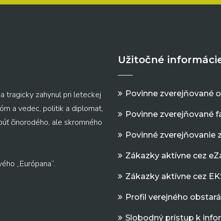
Užitočné informáci
Povinne zverejňované 
a tragicky zahynul pri leteckej
m a vedec, politik a diplomat,
Povinne zverejňované f
 púť činorodého, ale skromného
Povinné zverejňovanie 
Zákazky aktívne cez e
vého „Európana“.
Zákazky aktívne cez EK
Profil verejného obstar
Slobodný prístup k inf