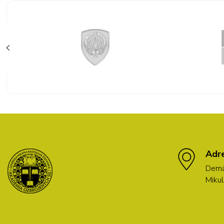
Adr
Demä
Mikul