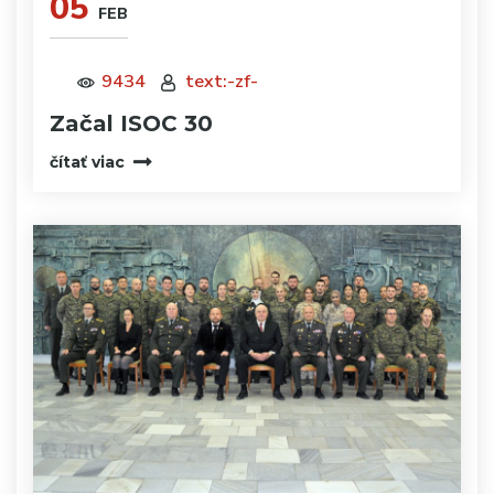
05
FEB
9434
text:-zf-
Začal ISOC 30
čítať viac