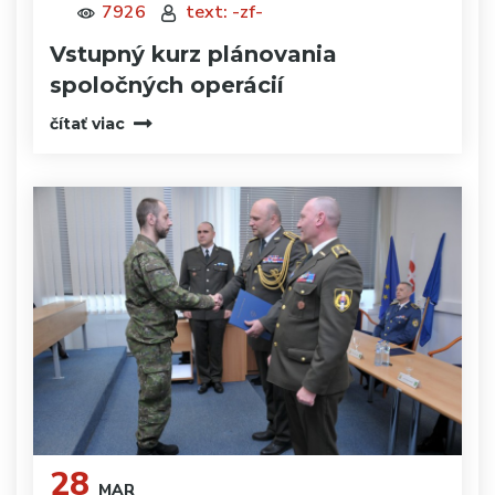
7926
text: -zf-
Vstupný kurz plánovania
spoločných operácií
čítať viac
28
MAR