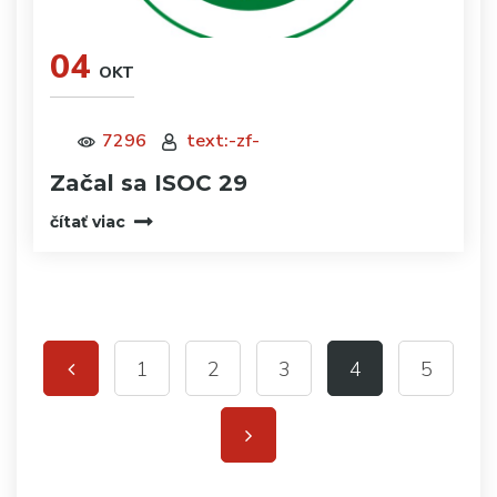
04
OKT
7296
text:-zf-
Začal sa ISOC 29
čítať viac
1
2
3
4
5