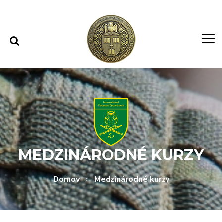
Rovno na obsah
Rovno na menu
MEDZINÁRODNÉ KURZY
Domov
Medzinárodné kurzy