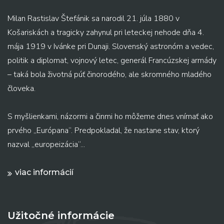
Milan Rastislav Štefánik sa narodil 21. júla 1880 v
Košariskách a tragicky zahynul pri leteckej nehode dňa 4.
mája 1919 v Ivánke pri Dunaji. Slovenský astronóm a vedec,
politik a diplomat, vojnový letec, generál Francúzskej armády
– taká bola životná púť činorodého, ale skromného mladého
človeka.
S myšlienkami, názormi a činmi ho môžeme dnes vnímať ako
prvého „Európana“. Predpokladal, že nastane stav, ktorý
nazval „europeizácia“...
viac informácií
Užitočné informácie