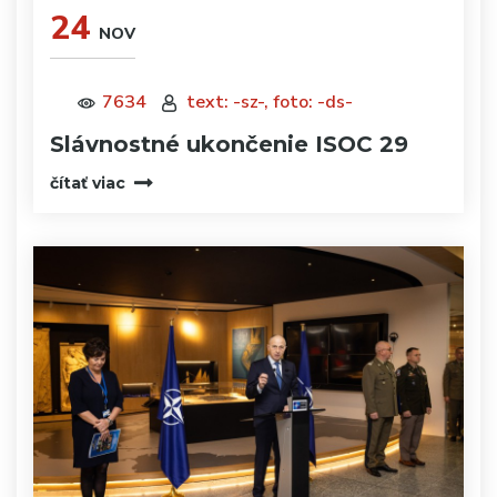
24
NOV
7634
text: -sz-, foto: -ds-
Slávnostné ukončenie ISOC 29
čítať viac