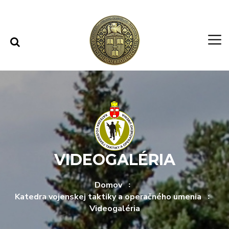
Rovno na obsah
Rovno na menu
VIDEOGALÉRIA
Domov
Katedra vojenskej taktiky a operačného umenia
Videogaléria