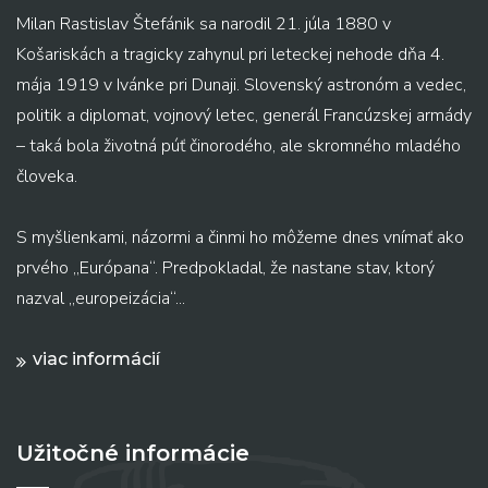
Milan Rastislav Štefánik sa narodil 21. júla 1880 v
Košariskách a tragicky zahynul pri leteckej nehode dňa 4.
mája 1919 v Ivánke pri Dunaji. Slovenský astronóm a vedec,
politik a diplomat, vojnový letec, generál Francúzskej armády
– taká bola životná púť činorodého, ale skromného mladého
človeka.
S myšlienkami, názormi a činmi ho môžeme dnes vnímať ako
prvého „Európana“. Predpokladal, že nastane stav, ktorý
nazval „europeizácia“...
viac informácií
Užitočné informácie