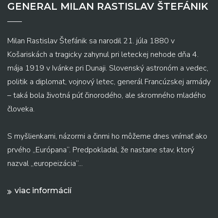
GENERAL MILAN RASTISLAV ŠTEFÁNIK
Milan Rastislav Štefánik sa narodil 21. júla 1880 v
Košariskách a tragicky zahynul pri leteckej nehode dňa 4.
mája 1919 v Ivánke pri Dunaji. Slovenský astronóm a vedec,
politik a diplomat, vojnový letec, generál Francúzskej armády
– taká bola životná púť činorodého, ale skromného mladého
človeka.
S myšlienkami, názormi a činmi ho môžeme dnes vnímať ako
prvého „Európana“. Predpokladal, že nastane stav, ktorý
nazval „europeizácia“...
viac informácií