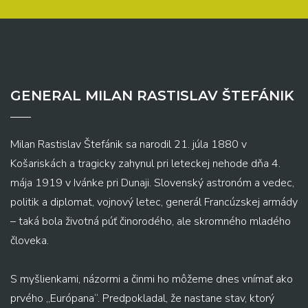
GENERAL MILAN RASTISLAV ŠTEFÁNIK
Milan Rastislav Štefánik sa narodil 21. júla 1880 v
Košariskách a tragicky zahynul pri leteckej nehode dňa 4.
mája 1919 v Ivánke pri Dunaji. Slovenský astronóm a vedec,
politik a diplomat, vojnový letec, generál Francúzskej armády
– taká bola životná púť činorodého, ale skromného mladého
človeka.
S myšlienkami, názormi a činmi ho môžeme dnes vnímať ako
prvého „Európana“. Predpokladal, že nastane stav, ktorý