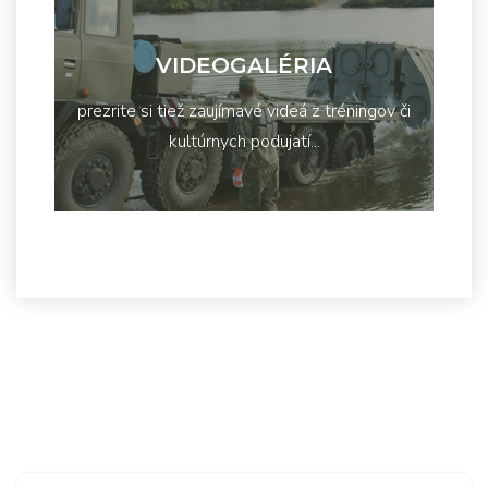
VIDEOGALÉRIA
prezrite si tiež zaujímavé videá z tréningov či
kultúrnych podujatí...