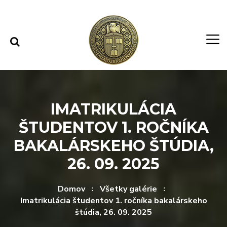
Rovno na obsah
Rovno na menu
IMATRIKULÁCIA
ŠTUDENTOV 1. ROČNÍKA
BAKALÁRSKEHO ŠTÚDIA,
26. 09. 2025
Domov
Všetky galérie
Imatrikulácia študentov 1. ročníka bakalárskeho
štúdia, 26. 09. 2025