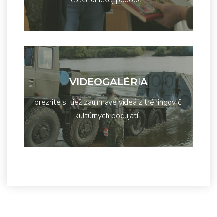
VIDEOGALÉRIA
prezrite si tiež zaujímavé videá z tréningov či
kultúrnych podujatí...