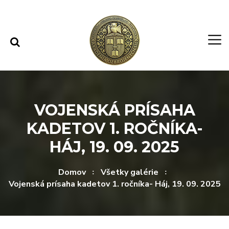
Rovno na obsah
Rovno na menu
VOJENSKÁ PRÍSAHA
KADETOV 1. ROČNÍKA-
HÁJ, 19. 09. 2025
Domov
Všetky galérie
Vojenská prísaha kadetov 1. ročníka- Háj, 19. 09. 2025