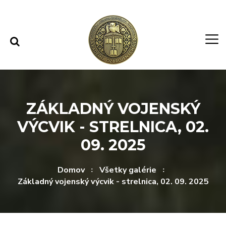
Rovno na obsah
Rovno na menu
ZÁKLADNÝ VOJENSKÝ
VÝCVIK - STRELNICA, 02.
09. 2025
Domov
Všetky galérie
Základný vojenský výcvik - strelnica, 02. 09. 2025