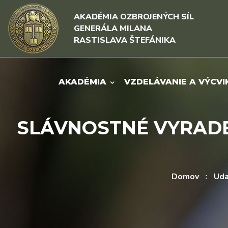
Rovno na obsah
Rovno na menu
AKADÉMIA OZBROJENÝCH SÍL
GENERÁLA MILANA
RASTISLAVA ŠTEFÁNIKA
AKADÉMIA
VZDELÁVANIE A VÝCVI
SLÁVNOSTNÉ VYRADE
Domov
Uda