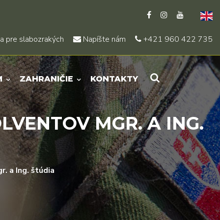
a pre slabozrakých
Napíšte nám
+421 960 422 735
M
ZAHRANIČIE
KONTAKTY
VENTOV MGR. A ING.
. a Ing. štúdia