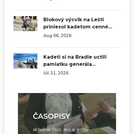
Blokový výcvik na Lešti
priniesol kadetom cenné…
Aug 06, 2026
Kadeti si na Bradle uctili
pamiatku generála…
Júl 31, 2026
ČASOPISY
aktuálne číslo, ako aj archív