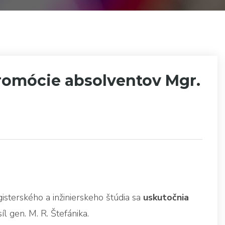
romócie absolventov Mgr.
sterského a inžinierskeho štúdia sa
uskutočnia
l gen. M. R. Štefánika.