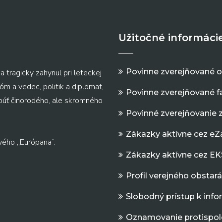
Užitočné informáci
Povinne zverejňované 
a tragicky zahynul pri leteckej
m a vedec, politik a diplomat,
Povinne zverejňované f
 púť činorodého, ale skromného
Povinné zverejňovanie 
Zákazky aktívne cez e
vého „Európana“.
Zákazky aktívne cez EK
Profil verejného obstar
Slobodný prístup k inf
Oznamovanie protispol