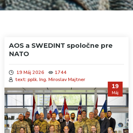
AOS a SWEDINT spoločne pre
NATO
19 Máj 2026
1744
text: pplk. Ing. Miroslav Majtner
19
Máj