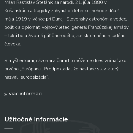
Milan Rastislav Štefánik sa narodil 21. júla 1880 v
Košariskách a tragicky zahynul pri leteckej nehode dňa 4.
mája 1919 v Ivánke pri Dunaji. Slovenský astronóm a vedec,
politik a diplomat, vojnový letec, generál Francúzskej armády
– taká bola životná púť činorodého, ale skromného mladého
človeka.
S myšlienkami, názormi a činmi ho môžeme dnes vnímať ako
prvého „Európana“. Predpokladal, že nastane stav, ktorý
nazval „europeizácia“...
viac informácií
Užitočné informácie