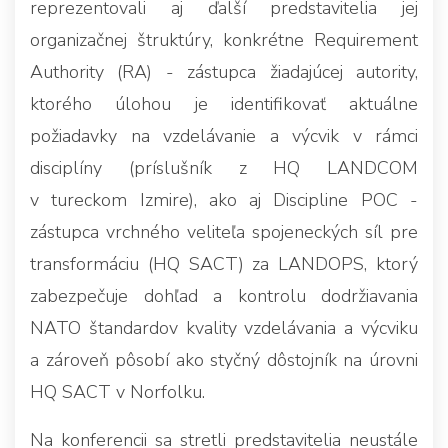
reprezentovali aj ďalší predstavitelia jej
organizačnej štruktúry, konkrétne Requirement
Authority (RA) - zástupca žiadajúcej autority,
ktorého úlohou je identifikovať aktuálne
požiadavky na vzdelávanie a výcvik v rámci
disciplíny (príslušník z HQ LANDCOM
v tureckom Izmire), ako aj Discipline POC -
zástupca vrchného veliteľa spojeneckých síl pre
transformáciu (HQ SACT) za LANDOPS, ktorý
zabezpečuje dohľad a kontrolu dodržiavania
NATO štandardov kvality vzdelávania a výcviku
a zároveň pôsobí ako styčný dôstojník na úrovni
HQ SACT v Norfolku.
Na konferencii sa stretli predstavitelia neustále