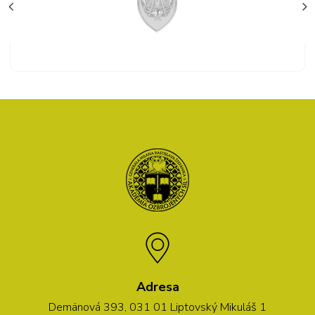
Adresa
Demänová 393, 031 01 Liptovský Mikuláš 1