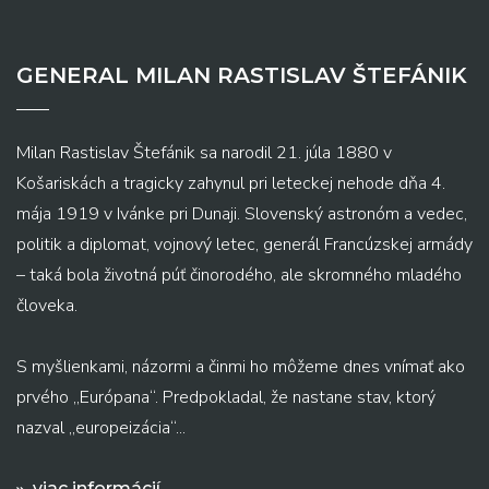
GENERAL MILAN RASTISLAV ŠTEFÁNIK
Milan Rastislav Štefánik sa narodil 21. júla 1880 v
Košariskách a tragicky zahynul pri leteckej nehode dňa 4.
mája 1919 v Ivánke pri Dunaji. Slovenský astronóm a vedec,
politik a diplomat, vojnový letec, generál Francúzskej armády
– taká bola životná púť činorodého, ale skromného mladého
človeka.
S myšlienkami, názormi a činmi ho môžeme dnes vnímať ako
prvého „Európana“. Predpokladal, že nastane stav, ktorý
nazval „europeizácia“...
viac informácií