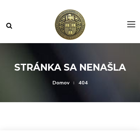
Rovno na obsah
Rovno na menu
STRÁNKA SA NENAŠLA
Domov
404