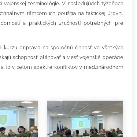
 vojenskej terminológie. V nasledujúcich týždňoch
rinálnym rámcom ich použitia na taktickej úrovni.
domostí a praktických zručností potrebných pre
i kurzu pripravia na spoločnú činnosť vo všetkých
ískajú schopnosť plánovať a viesť vojenské operácie
 a to v celom spektre konfliktov v medzinárodnom