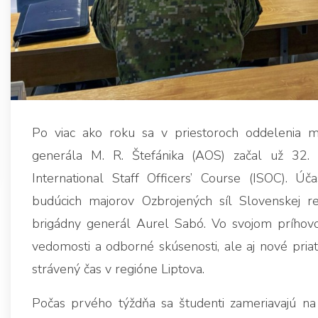
Po viac ako roku sa v priestoroch oddelenia m
generála M. R. Štefánika (AOS) začal už 32. 
International Staff Officers’ Course (ISOC). Úča
budúcich majorov Ozbrojených síl Slovenskej r
brigádny generál Aurel Sabó. Vo svojom príhovor
vedomosti a odborné skúsenosti, ale aj nové priat
strávený čas v regióne Liptova.
Počas prvého týždňa sa študenti zameriavajú na 