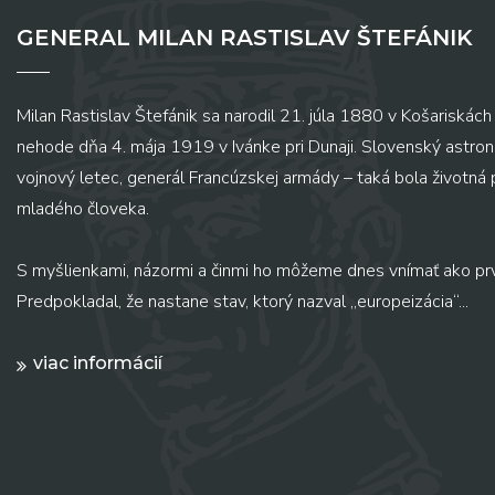
GENERAL MILAN RASTISLAV ŠTEFÁNIK
Milan Rastislav Štefánik sa narodil 21. júla 1880 v Košariskách 
nehode dňa 4. mája 1919 v Ivánke pri Dunaji. Slovenský astronó
vojnový letec, generál Francúzskej armády – taká bola životná
mladého človeka.
S myšlienkami, názormi a činmi ho môžeme dnes vnímať ako pr
Predpokladal, že nastane stav, ktorý nazval „europeizácia“...
viac informácií