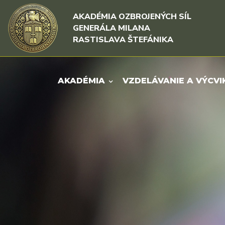
Rovno na obsah
Rovno na menu
AKADÉMIA OZBROJENÝCH SÍL
GENERÁLA MILANA
RASTISLAVA ŠTEFÁNIKA
AKADÉMIA
VZDELÁVANIE A VÝCVI