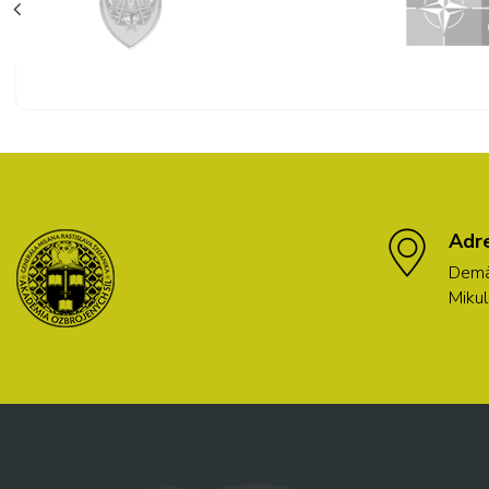
Adr
Demä
Mikul