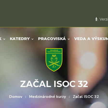
Verzi
K
KATEDRY
PRACOVISKÁ
VEDA A VÝSKU
ZAČAL ISOC 32
Domov
Medzinárodné kurzy
Začal ISOC 32