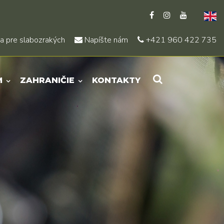
a pre slabozrakých
Napíšte nám
+421 960 422 735
M
ZAHRANIČIE
KONTAKTY