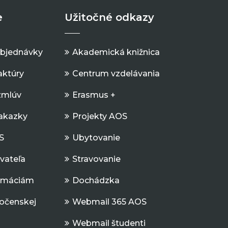
e
Užitočné odkazy
objednávky
Akademická knižnica
aktúry
Centrum vzdelávania
zmlúv
Erasmus +
Zakazky
Projekty AOS
S
Ubytovanie
ávateľa
Stravovanie
ormáciám
Dochádzka
očenskej
Webmail 365 AOS
Webmail študenti