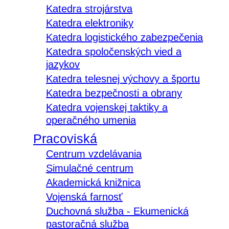
Katedra strojárstva
Katedra elektroniky
Katedra logistického zabezpečenia
Katedra spoločenských vied a
jazykov
Katedra telesnej výchovy a športu
Katedra bezpečnosti a obrany
Katedra vojenskej taktiky a
operačného umenia
Pracoviská
Centrum vzdelávania
Simulačné centrum
Akademická knižnica
Vojenská farnosť
Duchovná služba - Ekumenická
pastoračná služba