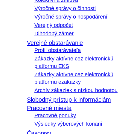
Kolektívna zmluva
Výročné správy o činnosti
Výročné správy o hospodárení
Verejný odpočet
Dlhodobý zámer
Verejné obstarávanie
Profil obstarávateľa
Zákazky aktívne cez elektronickú
platformu EKS
Zákazky aktívne cez elektronickú
platformu ezakazky
Archív zákaziek s nízkou hodnotou
Slobodný prístup k informáciám
Pracovné miesta
Pracovné ponuky
Výsledky výberových konaní
Časopisy