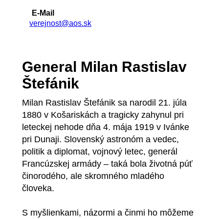
E-Mail
verejnost@aos.sk
General Milan Rastislav
Štefánik
Milan Rastislav Štefánik sa narodil 21. júla
1880 v Košariskách a tragicky zahynul pri
leteckej nehode dňa 4. mája 1919 v Ivánke
pri Dunaji. Slovenský astronóm a vedec,
politik a diplomat, vojnový letec, generál
Francúzskej armády – taká bola životná púť
činorodého, ale skromného mladého
človeka.
S myšlienkami, názormi a činmi ho môžeme