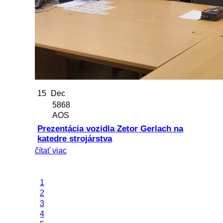
15
Dec
5868
AOS
Prezentácia vozidla Zetor Gerlach na
katedre strojárstva
čítať viac
1
2
3
4