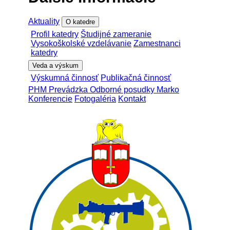
Aktuality
O katedre
Profil katedry
Študijné zameranie
Vysokoškolské vzdelávanie
Zamestnanci
katedry
Veda a výskum
Výskumná činnosť
Publikačná činnosť
PHM Prevádzka Odborné posudky Marko
Konferencie
Fotogaléria
Kontakt