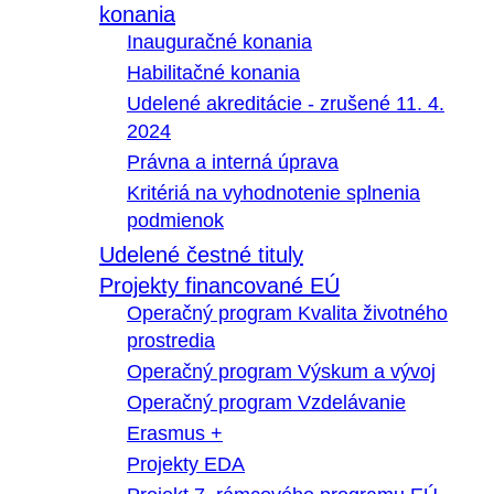
konania
Inauguračné konania
Habilitačné konania
Udelené akreditácie - zrušené 11. 4.
2024
Právna a interná úprava
Kritériá na vyhodnotenie splnenia
podmienok
Udelené čestné tituly
Projekty financované EÚ
Operačný program Kvalita životného
prostredia
Operačný program Výskum a vývoj
Operačný program Vzdelávanie
Erasmus +
Projekty EDA