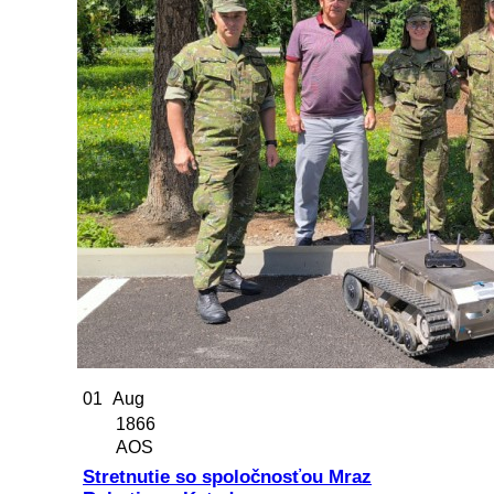
01
Aug
1866
AOS
Stretnutie so spoločnosťou Mraz