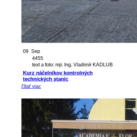
09
Sep
4455
text a foto: mjr. Ing. Vladimír KADLUB
Kurz náčelníkov kontrolných
technických staníc
čítať viac