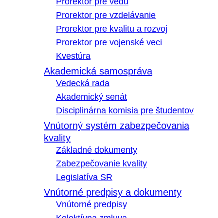
Prorektor pre vedu
Prorektor pre vzdelávanie
Prorektor pre kvalitu a rozvoj
Prorektor pre vojenské veci
Kvestúra
Akademická samospráva
Vedecká rada
Akademický senát
Disciplinárna komisia pre študentov
Vnútorný systém zabezpečovania
kvality
Základné dokumenty
Zabezpečovanie kvality
Legislatíva SR
Vnútorné predpisy a dokumenty
Vnútorné predpisy