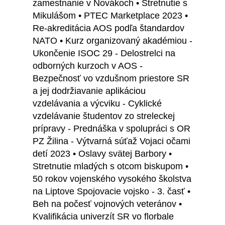
zamestnanie v Novákoch • Stretnutie s
Mikulášom • PTEC Marketplace 2023 •
Re-akreditácia AOS podľa štandardov
NATO • Kurz organizovaný akadémiou -
Ukončenie ISOC 29 - Delostrelci na
odborných kurzoch v AOS -
Bezpečnosť vo vzdušnom priestore SR
a jej dodržiavanie aplikáciou
vzdelávania a výcviku - Cyklické
vzdelávanie študentov zo streleckej
prípravy - Prednáška v spolupráci s OR
PZ Žilina - Výtvarná súťaž Vojaci očami
detí 2023 • Oslavy svätej Barbory •
Stretnutie mladých s otcom biskupom •
50 rokov vojenského vysokého školstva
na Liptove Spojovacie vojsko - 3. časť •
Beh na počesť vojnových veteránov •
Kvalifikácia univerzít SR vo florbale