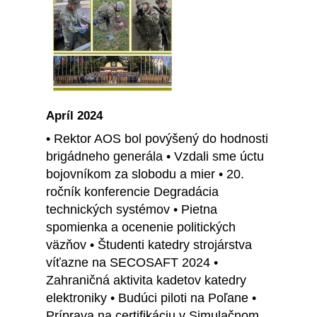
Apríl 2024
• Rektor AOS bol povýšený do hodnosti
brigádneho generála • Vzdali sme úctu
bojovníkom za slobodu a mier • 20.
ročník konferencie Degradácia
technických systémov • Pietna
spomienka a ocenenie politických
väzňov • Študenti katedry strojárstva
víťazne na SECOSAFT 2024 •
Zahraničná aktivita kadetov katedry
elektroniky • Budúci piloti na Poľane •
Príprava na certifikáciu v Simulačnom