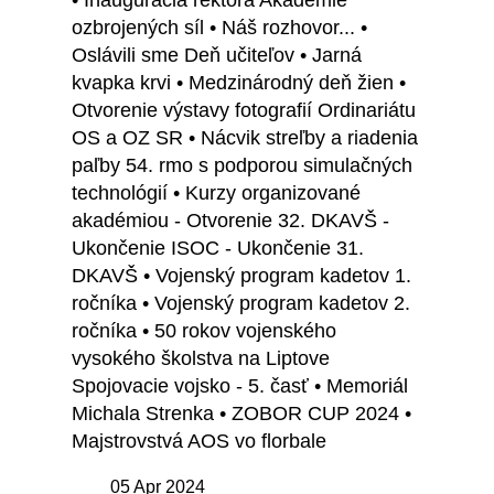
• Inaugurácia rektora Akadémie
ozbrojených síl • Náš rozhovor... •
Oslávili sme Deň učiteľov • Jarná
kvapka krvi • Medzinárodný deň žien •
Otvorenie výstavy fotografií Ordinariátu
OS a OZ SR • Nácvik streľby a riadenia
paľby 54. rmo s podporou simulačných
technológií • Kurzy organizované
akadémiou - Otvorenie 32. DKAVŠ -
Ukončenie ISOC - Ukončenie 31.
DKAVŠ • Vojenský program kadetov 1.
ročníka • Vojenský program kadetov 2.
ročníka • 50 rokov vojenského
vysokého školstva na Liptove
Spojovacie vojsko - 5. časť • Memoriál
Michala Strenka • ZOBOR CUP 2024 •
Majstrovstvá AOS vo florbale
05 Apr 2024