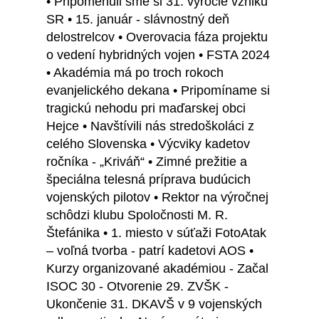
• Pripomenuli sme si 31. výročie vzniku
SR • 15. január - slávnostný deň
delostrelcov • Overovacia fáza projektu
o vedení hybridných vojen • FSTA 2024
• Akadémia má po troch rokoch
evanjelického dekana • Pripomíname si
tragickú nehodu pri maďarskej obci
Hejce • Navštívili nás stredoškoláci z
celého Slovenska • Výcviky kadetov
ročníka - „Kriváň“ • Zimné prežitie a
špeciálna telesná príprava budúcich
vojenských pilotov • Rektor na výročnej
schôdzi klubu Spoločnosti M. R.
Štefánika • 1. miesto v súťaži FotoAtak
– voľná tvorba - patrí kadetovi AOS •
Kurzy organizované akadémiou - Začal
ISOC 30 - Otvorenie 29. ZVŠK -
Ukončenie 31. DKAVŠ v 9 vojenských