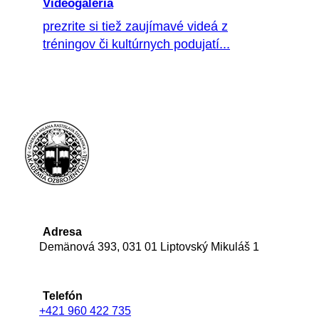
Videogaléria
prezrite si tiež zaujímavé videá z
tréningov či kultúrnych podujatí...
Adresa
Demänová 393, 031 01 Liptovský Mikuláš 1
Telefón
+421 960 422 735