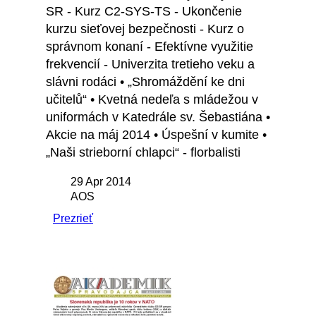
SR - Kurz C2-SYS-TS - Ukončenie
kurzu sieťovej bezpečnosti - Kurz o
správnom konaní - Efektívne využitie
frekvencií - Univerzita tretieho veku a
slávni rodáci • „Shromáždění ke dni
učitelů“ • Kvetná nedeľa s mládežou v
uniformách v Katedrále sv. Šebastiána •
Akcie na máj 2014 • Úspešní v kumite •
„Naši strieborní chlapci“ - florbalisti
29 Apr 2014
AOS
Prezrieť