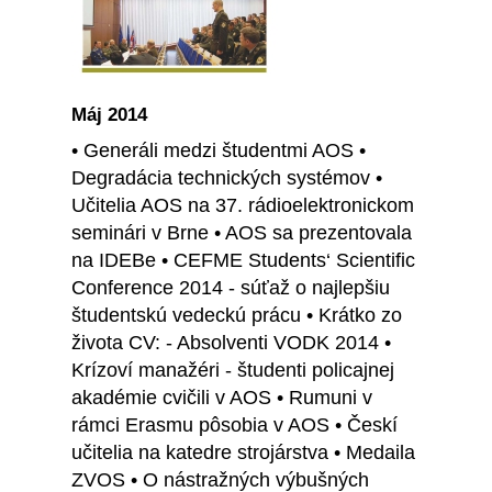
Máj 2014
• Generáli medzi študentmi AOS •
Degradácia technických systémov •
Učitelia AOS na 37. rádioelektronickom
seminári v Brne • AOS sa prezentovala
na IDEBe • CEFME Students‘ Scientific
Conference 2014 - súťaž o najlepšiu
študentskú vedeckú prácu • Krátko zo
života CV: - Absolventi VODK 2014 •
Krízoví manažéri - študenti policajnej
akadémie cvičili v AOS • Rumuni v
rámci Erasmu pôsobia v AOS • Českí
učitelia na katedre strojárstva • Medaila
ZVOS • O nástražných výbušných