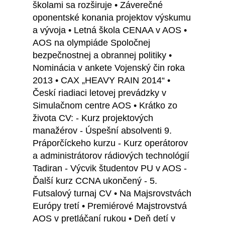
školami sa rozširuje • Záverečné
oponentské konania projektov výskumu
a vývoja • Letná škola CENAA v AOS •
AOS na olympiáde Spoločnej
bezpečnostnej a obrannej politiky •
Nominácia v ankete Vojenský čin roka
2013 • CAX „HEAVY RAIN 2014“ •
Českí riadiaci letovej prevádzky v
Simulačnom centre AOS • Krátko zo
života CV: - Kurz projektových
manažérov - Úspešní absolventi 9.
Práporčíckeho kurzu - Kurz operátorov
a administrátorov rádiových technológií
Tadiran - Výcvik študentov PU v AOS -
Ďalší kurz CCNA ukončený - 5.
Futsalový turnaj CV • Na Majsrovstvách
Európy tretí • Premiérové Majstrovstvá
AOS v pretláčaní rukou • Deň detí v