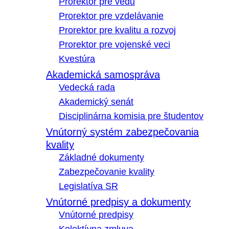
Prorektor pre vedu
Prorektor pre vzdelávanie
Prorektor pre kvalitu a rozvoj
Prorektor pre vojenské veci
Kvestúra
Akademická samospráva
Vedecká rada
Akademický senát
Disciplinárna komisia pre študentov
Vnútorný systém zabezpečovania
kvality
Základné dokumenty
Zabezpečovanie kvality
Legislatíva SR
Vnútorné predpisy a dokumenty
Vnútorné predpisy