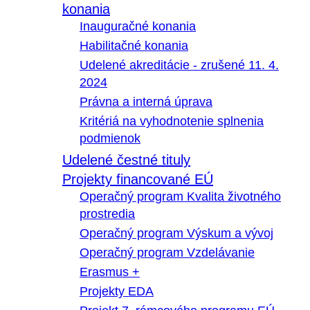
konania
Inauguračné konania
Habilitačné konania
Udelené akreditácie - zrušené 11. 4.
2024
Právna a interná úprava
Kritériá na vyhodnotenie splnenia
podmienok
Udelené čestné tituly
Projekty financované EÚ
Operačný program Kvalita životného
prostredia
Operačný program Výskum a vývoj
Operačný program Vzdelávanie
Erasmus +
Projekty EDA