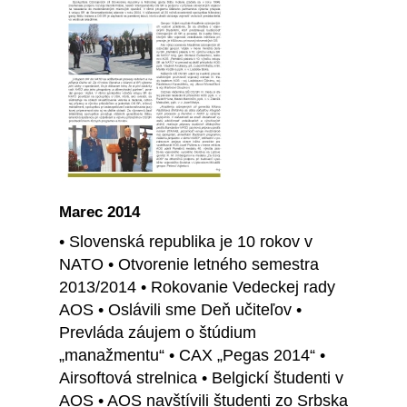
Marec 2014
• Slovenská republika je 10 rokov v
NATO • Otvorenie letného semestra
2013/2014 • Rokovanie Vedeckej rady
AOS • Oslávili sme Deň učiteľov •
Prevláda záujem o štúdium
„manažmentu“ • CAX „Pegas 2014“ •
Airsoftová strelnica • Belgickí študenti v
AOS • AOS navštívili študenti zo Srbska