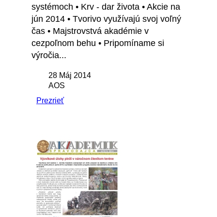
systémoch • Krv - dar života • Akcie na
jún 2014 • Tvorivo využívajú svoj voľný
čas • Majstrovstvá akadémie v
cezpoľnom behu • Pripomíname si
výročia...
28 Máj 2014
AOS
Prezrieť