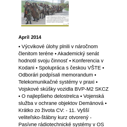
Apríl 2014
• Výcvikové úlohy plnili v náročnom
členitom teréne • Akademický senát
hodnotil svoju činnosť • Konferencia v
Kodani • Spolupráca s českou VŠTE •
Odborári podpísali memorandum •
Telekomunikačné systémy v praxi •
Vojskové skúšky vozidla BVP-M2 SKCZ
• O najlepšieho delostrelca • Vojenská
služba v ochrane objektov Demänová •
Krátko zo života CV: - 11. Vyšší
veliteľsko-štábny kurz otvorený -
Pasívne rádiotechnické systémy v OS