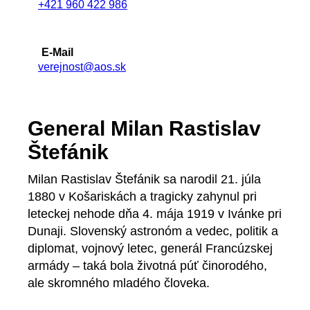
+421 960 422 986
E-Mail
verejnost@aos.sk
General Milan Rastislav
Štefánik
Milan Rastislav Štefánik sa narodil 21. júla
1880 v Košariskách a tragicky zahynul pri
leteckej nehode dňa 4. mája 1919 v Ivánke pri
Dunaji. Slovenský astronóm a vedec, politik a
diplomat, vojnový letec, generál Francúzskej
armády – taká bola životná púť činorodého,
ale skromného mladého človeka.