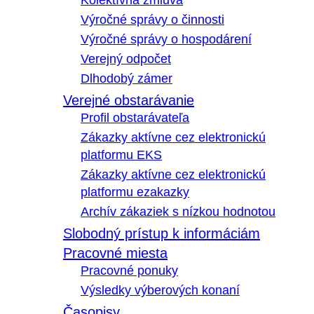
Kolektívna zmluva
Výročné správy o činnosti
Výročné správy o hospodárení
Verejný odpočet
Dlhodobý zámer
Verejné obstarávanie
Profil obstarávateľa
Zákazky aktívne cez elektronickú
platformu EKS
Zákazky aktívne cez elektronickú
platformu ezakazky
Archív zákaziek s nízkou hodnotou
Slobodný prístup k informáciám
Pracovné miesta
Pracovné ponuky
Výsledky výberových konaní
Časopisy