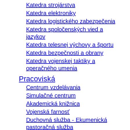
Katedra strojárstva
Katedra elektroniky
Katedra logistického zabezpečenia
Katedra spoločenských vied a
jazykov
Katedra telesnej výchovy a športu
Katedra bezpečnosti a obrany
Katedra vojenskej taktiky a
operačného umenia
Pracoviská
Centrum vzdelávania
Simulačné centrum
Akademická knižnica
Vojenská farnosť
Duchovná služba - Ekumenická
pastoračná služba