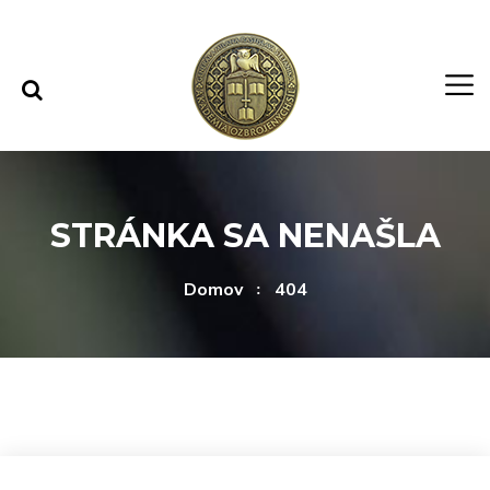
Rovno na obsah
Rovno na menu
STRÁNKA SA NENAŠLA
Domov
404