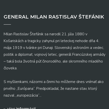
GENERAL MILAN RASTISLAV ŠTEFÁNIK
Milan Rastislav Štefánik sa narodil 21. júla 1880 v
Košariskách a tragicky zahynul pri leteckej nehode dňa 4.
mája 1919 v Ivánke pri Dunaji. Slovenský astronóm a vedec,
politik a diplomat, vojnový letec, generál Francúzskej armády
– taká bola životná púť činorodého, ale skromného mladého
človeka.
S myšlienkami, názormi a činmi ho môžeme dnes vnímať ako
prvého „Európana“. Predpokladal, že nastane stav, ktorý
nazval „europeizácia“...
viac informácií