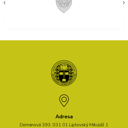
Adresa
Demänová 393, 031 01 Liptovský Mikuláš 1