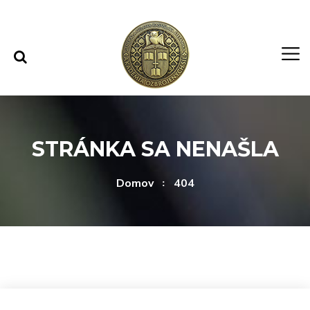
Rovno na obsah
Rovno na menu
STRÁNKA SA NENAŠLA
Domov
404