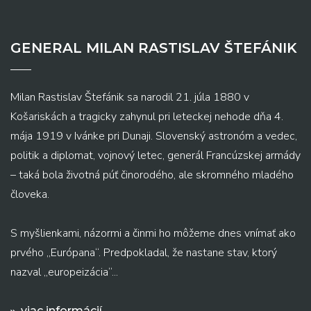
GENERAL MILAN RASTISLAV ŠTEFÁNIK
Milan Rastislav Štefánik sa narodil 21. júla 1880 v
Košariskách a tragicky zahynul pri leteckej nehode dňa 4.
mája 1919 v Ivánke pri Dunaji. Slovenský astronóm a vedec,
politik a diplomat, vojnový letec, generál Francúzskej armády
– taká bola životná púť činorodého, ale skromného mladého
človeka.
S myšlienkami, názormi a činmi ho môžeme dnes vnímať ako
prvého „Európana“. Predpokladal, že nastane stav, ktorý
nazval „europeizácia“...
viac informácií