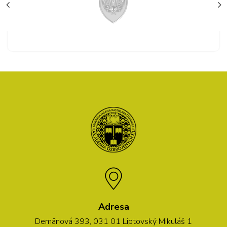
Adresa
Demänová 393, 031 01 Liptovský Mikuláš 1