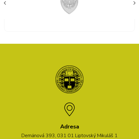
Adresa
Demänová 393, 031 01 Liptovský Mikuláš 1