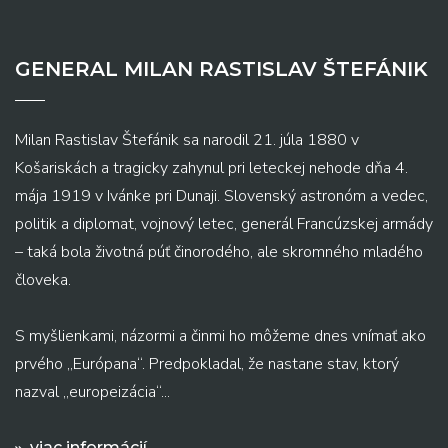
GENERAL MILAN RASTISLAV ŠTEFÁNIK
Milan Rastislav Štefánik sa narodil 21. júla 1880 v
Košariskách a tragicky zahynul pri leteckej nehode dňa 4.
mája 1919 v Ivánke pri Dunaji. Slovenský astronóm a vedec,
politik a diplomat, vojnový letec, generál Francúzskej armády
– taká bola životná púť činorodého, ale skromného mladého
človeka.
S myšlienkami, názormi a činmi ho môžeme dnes vnímať ako
prvého „Európana“. Predpokladal, že nastane stav, ktorý
nazval „europeizácia“...
viac informácií