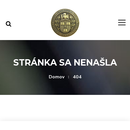
Rovno na obsah
Rovno na menu
STRÁNKA SA NENAŠLA
Domov
404